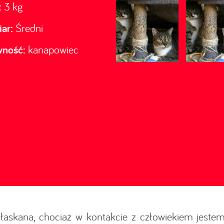
:
3 kg
ar:
Średni
wność:
kanapowiec
łaskana, chociaż w kontakcie z człowiekiem jestem 