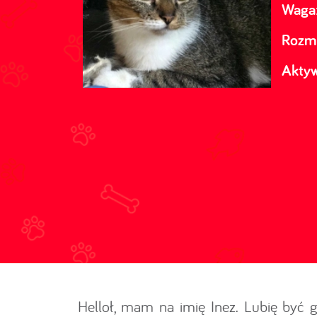
Waga
Rozmi
Akty
Helloł, mam na imię Inez. Lubię być g