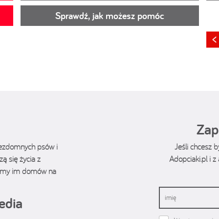
Sprawdź, jak możesz pomóc
Zap
bezdomnych psów i
Jeśli chcesz 
ą się życia z
Adopciaki.pl i 
ukamy im domów na
edia