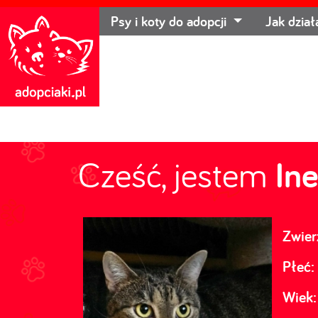
Psy i koty do adopcji
Jak dzia
Cześć, jestem
In
Zwier
Płeć:
Wiek: