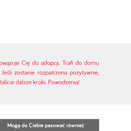
bowązuje Cię do adopcji. Trafi do domu
eśli zostanie rozpatrzona pozytywnie,
alicie dalsze kroki. Powodzenia!
Mogą do Ciebie pasować również