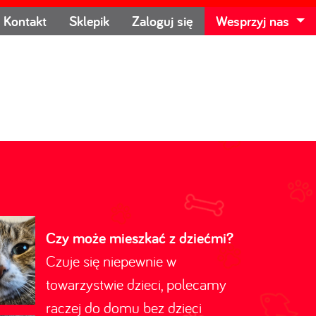
Kontakt
Sklepik
Zaloguj się
Wesprzyj nas
Czy może mieszkać z dziećmi?
Czuje się niepewnie w
towarzystwie dzieci, polecamy
raczej do domu bez dzieci