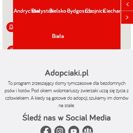
Andrychów
Białystok
Bielsko-
Bydgoszcz
Chojnice
Ciechanów
Człu
Biała
Adopciaki.pl
To program zrzeszający domy tymczasowe dla bezdomnych
psów i kotów. Pod okiem wolontariuszy zwierzaki uczą się życia z
człowiekiem. A kiedy są gotowe do adopcji, szukamy im domów
na stałe.
Śledź nas w Social Media