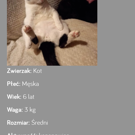
Zwierzak:
Kot
Płeć:
Męska
Wiek:
6 lat
Waga:
3 kg
Rozmiar:
Średni