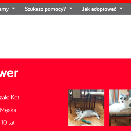
łamy
Szukasz pomocy?
Jak adoptować
lwer
zak:
Kot
Męska
10 lat