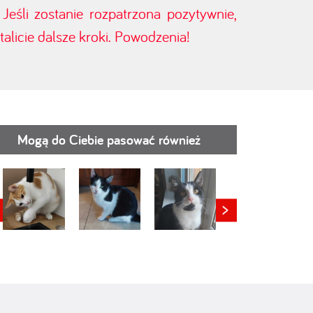
eśli zostanie rozpatrzona pozytywnie,
alicie dalsze kroki. Powodzenia!
Mogą do Ciebie pasować również