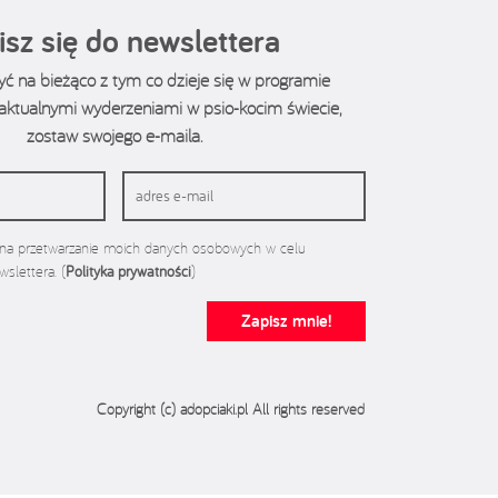
isz się do newslettera
być na bieżąco z tym co dzieje się w programie
z aktualnymi wyderzeniami w psio-kocim świecie,
zostaw swojego e-maila.
a przetwarzanie moich danych osobowych w celu
slettera. (
Polityka prywatności
)
Zapisz mnie!
Copyright (c) adopciaki.pl All rights reserved