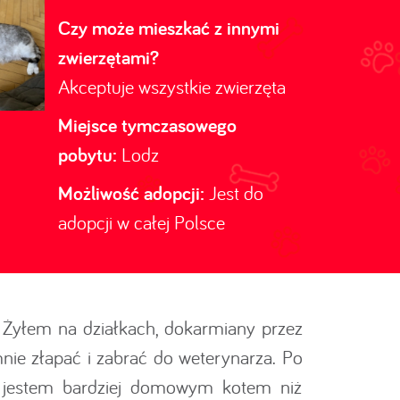
Czy może mieszkać z innymi
zwierzętami?
Akceptuje wszystkie zwierzęta
Miejsce tymczasowego
pobytu:
Lodz
Możliwość adopcji:
Jest do
adopcji w całej Polsce
 Żyłem na działkach, dokarmiany przez
mnie złapać i zabrać do weterynarza. Po
 że jestem bardziej domowym kotem niż