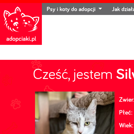
Psy i koty do adopcji
Jak dzia
Cześć, jestem
Si
Zwier
Płeć:
Wiek: