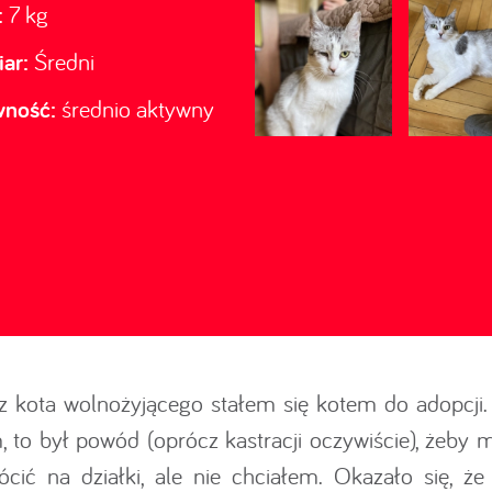
:
7 kg
ar:
Średni
wność:
średnio aktywny
z kota wolnożyjącego stałem się kotem do adopcji.
 to był powód (oprócz kastracji oczywiście), żeby 
ócić na działki, ale nie chciałem. Okazało się,