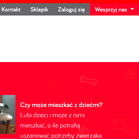
Kontakt
Sklepik
Zaloguj się
Wesprzyj nas
Czy może mieszkać z dziećmi?
Lubi dzieci i może z nimi
mieszkać, o ile potrafią
uszanować potrzeby zwierzaka