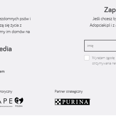
Zap
bezdomnych psów i
Jeśli chcesz 
ą się życia z
Adopciaki.pl i 
ukamy im domów na
edia
Wyrażam zgodę n
otrzymywania new
iem
ytoryczny
Partner strategiczny