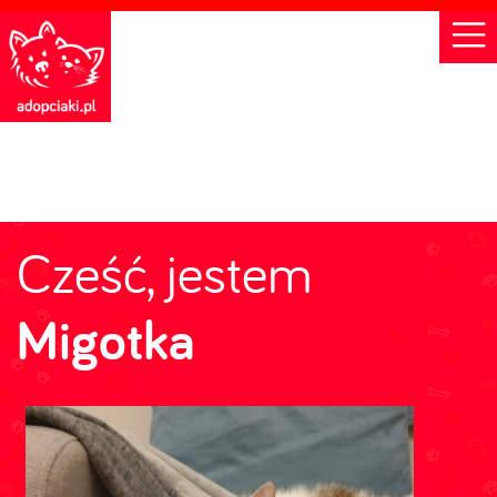
Cześć, jestem
Migotka