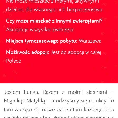
Nie może mieszkać z małymi, aktywnymi
dziećmi, dla własnego i ich bezpieczeństwa
Czy może mieszkać z innymi zwierzętami?
Akceptuje wszystkie zwierzęta
Miejsce tymczasowego pobytu:
Warszawa
Możliwość adopcji:
Jest do adopcji w całej
Polsce
Jestem Lunka. Razem z moimi siostrami –
Migotką i Matyldą – urodziłyśmy się na ulicy. To
tam zaczęło się nasze życie i tam każdego dnia
czekały na nas głód, zimno i niebezpieczeństwa.