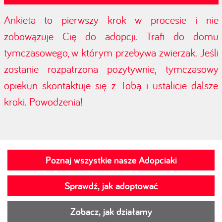
Ankieta to pierwszy krok w procesie i nie
zobowązuje Cię do adopcji. Trafi do domu
tymczasowego, w którym przebywa zwierzak. Jeśli
zostanie rozpatrzona pozytywnie, tymczasowy
opiekun skontaktuje się z Tobą i ustalicie dalsze
kroki. Powodzenia!
Poznaj wszystkie nasze Adopciaki
Sprawdź, jak adoptować
Zobacz, jak działamy