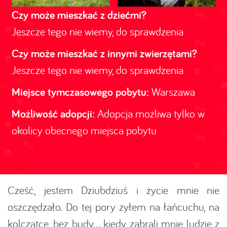
Czy może mieszkać z dziećmi?
Jeszcze tego nie wiemy, do sprawdzenia
Czy może mieszkać z innymi zwierzętami?
Jeszcze tego nie wiemy, do sprawdzenia
Miejsce tymczasowego pobytu:
Warszawa
Możliwość adopcji:
Adopcja możliwa tylko w
okolicy obecnego miejsca pobytu
Cześć, jestem Dziubdziuś i życie mnie nie
oszczędzało. Do tej pory żyłem na łańcuchu, na
kolczatce, bez budy... kiedy zabrali mnie ludzie z