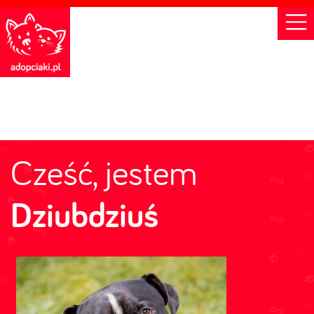
Cześć, jestem
Dziubdziuś