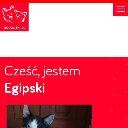
Cześć, jestem
Egipski