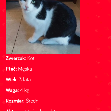
Zwierzak:
Kot
Płeć:
Męska
Wiek:
3 lata
Waga:
4 kg
Rozmiar:
Średni