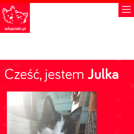
Cześć, jestem
Julka