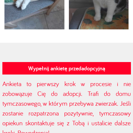
Wypełnij ankietę przedadopcyjną
Ankieta to pierwszy krok w procesie i nie
zobowązuje Cię do adopcji. Trafi do domu
tymczasowego, w którym przebywa zwierzak. Jeśli
zostanie rozpatrzona pozytywnie, tymczasowy
opiekun skontaktuje się z Tobą i ustalicie dalsze
kroki. Powodzenia!