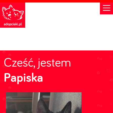
Cześć, jestem
Papiska