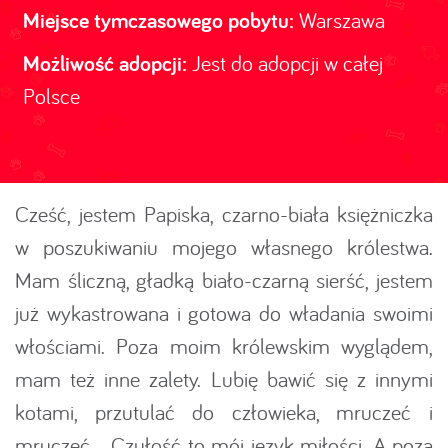
Miejsce tymczasowego pobytu:
Warszawa
Możliwość adopcji:
Jest do adopcji w całej
Polsce
Cześć, jestem Papiska, czarno-biała księżniczka
w poszukiwaniu mojego własnego królestwa.
Mam śliczną, gładką biało-czarną sierść, jestem
już wykastrowana i gotowa do władania swoimi
włościami. Poza moim królewskim wyglądem,
mam też inne zalety. Lubię bawić się z innymi
kotami, przutulać do człowieka, mruczeć i
mruczeć... Czułość to mój język miłości. A poza