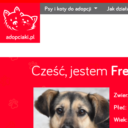
Psy i koty do adopcji
Jak dzia
Cześć, jestem
Fre
Zwier
Płeć:
Wiek: