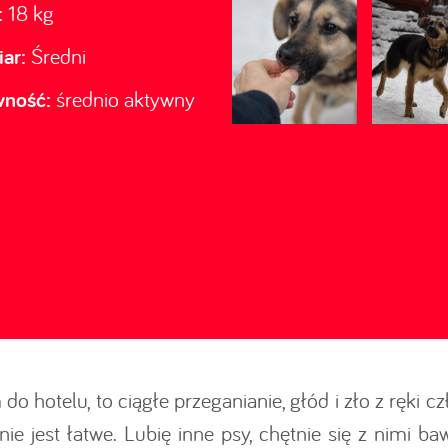
:
18 kg
ar:
Średni
wność:
średnio aktywny
 do hotelu, to ciągłe przeganianie, głód i zło z ręk
ie jest łatwe. Lubię inne psy, chętnie się z nimi ba