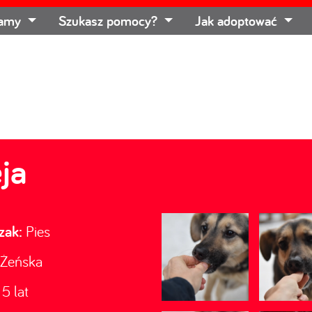
łamy
Szukasz pomocy?
Jak adoptować
ja
zak:
Pies
Żeńska
5 lat