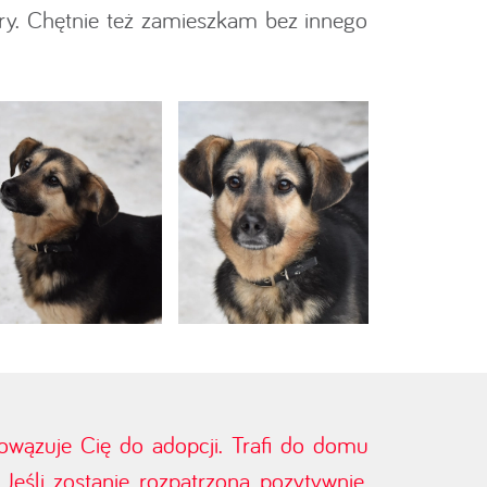
y. Chętnie też zamieszkam bez innego
bowązuje Cię do adopcji. Trafi do domu
eśli zostanie rozpatrzona pozytywnie,