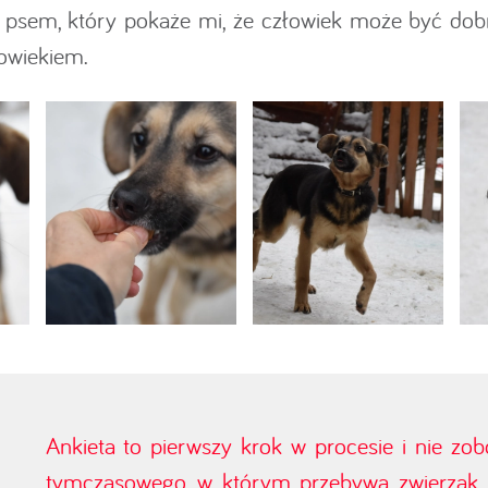
psem, który pokaże mi, że człowiek może być dobr
łowiekiem.
Ankieta to pierwszy krok w procesie i nie zo
tymczasowego, w którym przebywa zwierzak. J