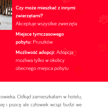
Czy może mieszkać z innymi
zwierzętami?
Akceptuje wszystkie zwierzęta
Miejsce tymczasowego
pobytu:
Pruszków
Możliwość adopcji:
Adopcja
możliwa tylko w okolicy
obecnego miejsca pobytu
i człowieka. Odkąd zamieszkałam w hotelu,
wię i psocę ale człowiek wciąż budzi we