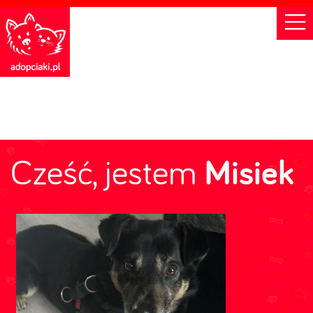
Cześć, jestem
Misiek