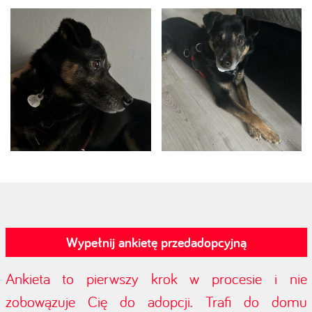
Wypełnij ankietę przedadopcyjną
Ankieta to pierwszy krok w procesie i nie
zobowązuje Cię do adopcji. Trafi do domu