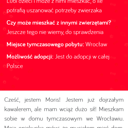
Lubi dzieci i może z nimi mieszkać, o ile
potrafią uszanować potrzeby zwierzaka
Czy może mieszkać z innymi zwierzętami?
Jeszcze tego nie wiemy, do sprawdzenia
Miejsce tymczasowego pobytu:
Wrocław
Możliwość adopcji:
Jest do adopcji w całej
Polsce
Cześć, jestem Moris! Jestem już dojrzałym
kawalerem, ale mam wciąż dużo sił! Mieszkam
sobie w domu tymczasowym we Wrocławiu.
Moja opiekunka mówi, że musiałem mieć dom,