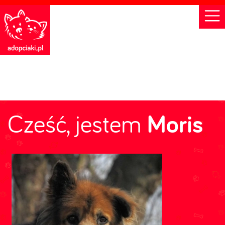
Cześć, jestem
Moris