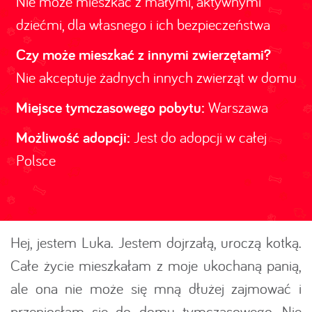
Nie może mieszkać z małymi, aktywnymi
dziećmi, dla własnego i ich bezpieczeństwa
Czy może mieszkać z innymi zwierzętami?
Nie akceptuje żadnych innych zwierząt w domu
Miejsce tymczasowego pobytu:
Warszawa
Możliwość adopcji:
Jest do adopcji w całej
Polsce
Hej, jestem Luka. Jestem dojrzałą, uroczą kotką.
Całe życie mieszkałam z moje ukochaną panią,
ale ona nie może się mną dłużej zajmować i
przeniosłam się do domu tymczasowego. Nie