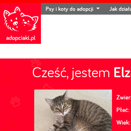
Psy i koty do adopcji
Jak dzia
Cześć, jestem
El
Zwier
Płeć:
Wiek: