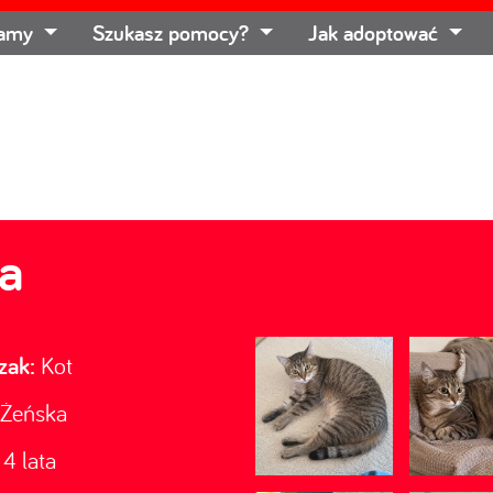
łamy
Szukasz pomocy?
Jak adoptować
za
zak:
Kot
Żeńska
4 lata