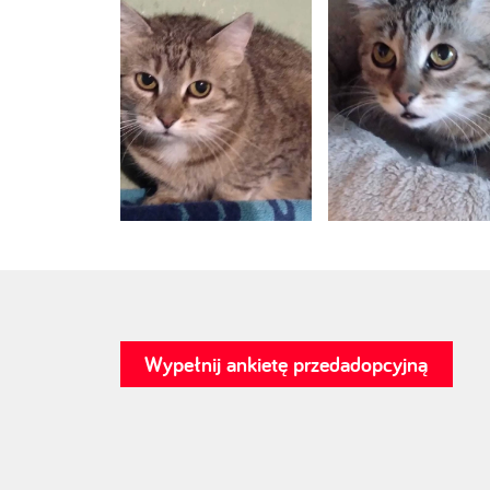
Wypełnij ankietę przedadopcyjną