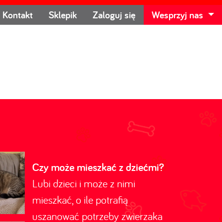
Kontakt
Sklepik
Zaloguj się
Wesprzyj nas
Czy może mieszkać z dziećmi?
Lubi dzieci i może z nimi
mieszkać, o ile potrafią
uszanować potrzeby zwierzaka