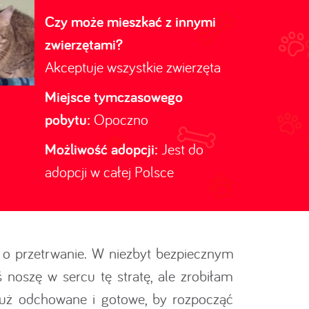
Czy może mieszkać z innymi
zwierzętami?
Akceptuje wszystkie zwierzęta
Miejsce tymczasowego
pobytu:
Opoczno
Możliwość adopcji:
Jest do
adopcji w całej Polsce
 o przetrwanie. W niezbyt bezpiecznym
 noszę w sercu tę stratę, ale zrobiłam
 już odchowane i gotowe, by rozpocząć