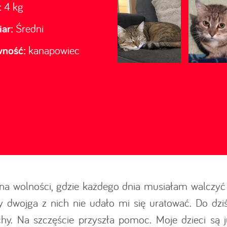
:
4 kg
ar:
Średni
wność:
kanapowiec
na wolności, gdzie każdego dnia musiałam walczyć
ty dwojga z nich nie udało mi się uratować. Do dziś
chy. Na szczęście przyszła pomoc. Moje dzieci są