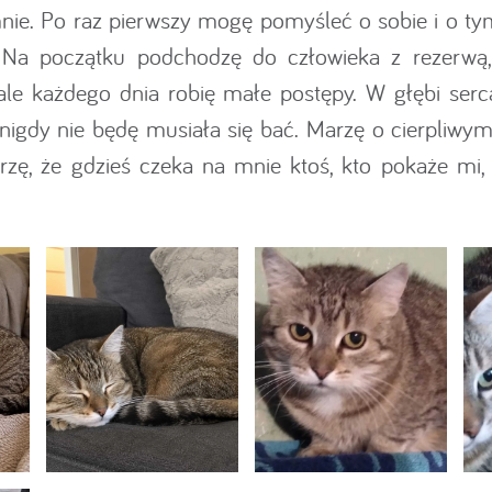
 mnie. Po raz pierwszy mogę pomyśleć o sobie i o t
. Na początku podchodzę do człowieka z rezerwą,
 ale każdego dnia robię małe postępy. W głębi ser
nigdy nie będę musiała się bać. Marzę o cierpliw
zę, że gdzieś czeka na mnie ktoś, kto pokaże mi,