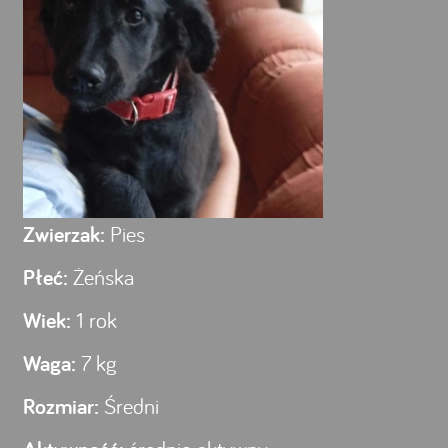
Zwierzak:
Pies
Płeć:
Żeńska
Wiek:
1 rok
Waga:
7 kg
Rozmiar:
Średni