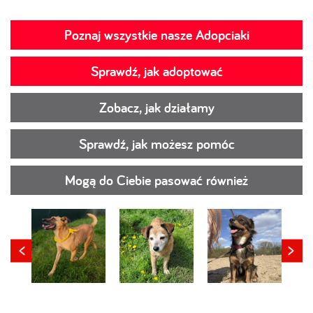
Poznaj wszystkie nasze Adopciaki
Sprawdź, jak adoptować
Zobacz, jak działamy
Sprawdź, jak możesz pomóc
Mogą do Ciebie pasować również