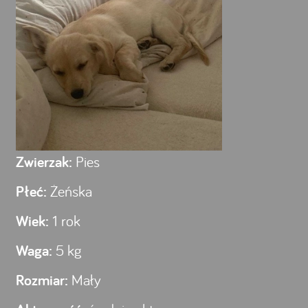
Zwierzak:
Pies
Płeć:
Żeńska
Wiek:
1 rok
Waga:
5 kg
Rozmiar:
Mały