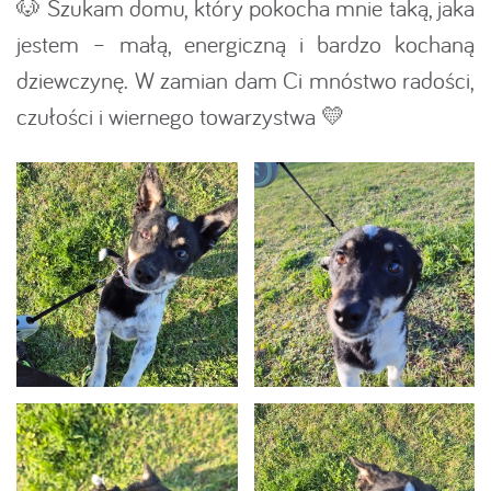
🐶 Szukam domu, który pokocha mnie taką, jaka
jestem – małą, energiczną i bardzo kochaną
dziewczynę. W zamian dam Ci mnóstwo radości,
czułości i wiernego towarzystwa 💛