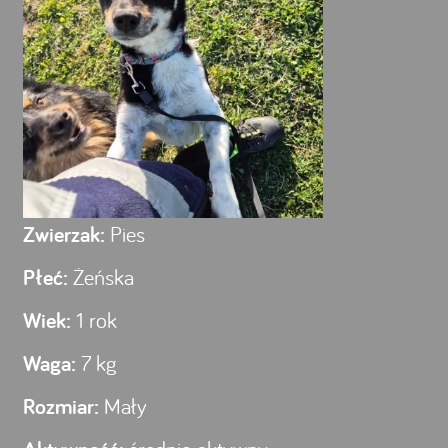
Zwierzak:
Pies
Płeć:
Żeńska
Wiek:
1 rok
Waga:
7 kg
Rozmiar:
Mały