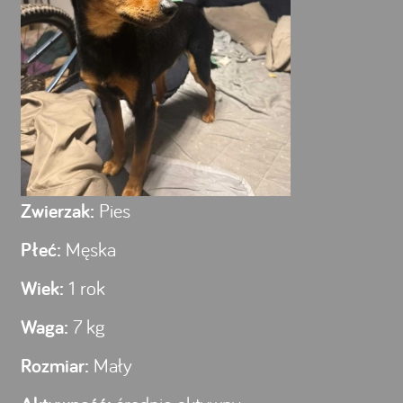
Zwierzak:
Pies
Płeć:
Męska
Wiek:
1 rok
Waga:
7 kg
Rozmiar:
Mały