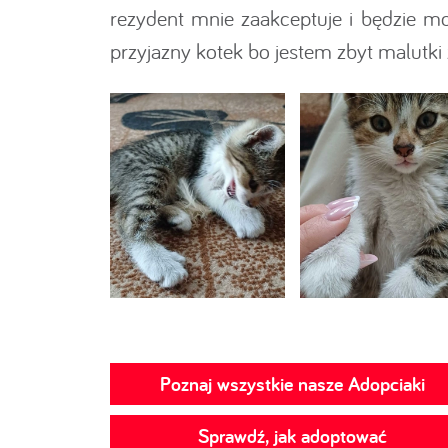
rezydent mnie zaakceptuje i będzie m
przyjazny kotek bo jestem zbyt malutki
Poznaj wszystkie nasze Adopciaki
Sprawdź, jak adoptować