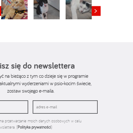
isz się do newslettera
być na bieżąco z tym co dzieje się w programie
z aktualnymi wyderzeniami w psio-kocim świecie,
zostaw swojego e-maila.
a przetwarzanie moich danych osobowych w celu
slettera. (
Polityka prywatności
)