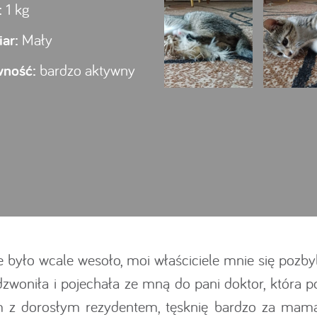
:
1 kg
ar:
Mały
wność:
bardzo aktywny
e było wcale wesoło, moi właściciele mnie się pozbyl
dzwoniła i pojechała ze mną do pani doktor, która p
 dorosłym rezydentem, tęsknię bardzo za mamą 