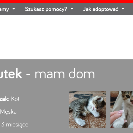
łamy
Szukasz pomocy?
Jak adoptować
utek
- mam dom
zak:
Kot
Męska
3 miesiące