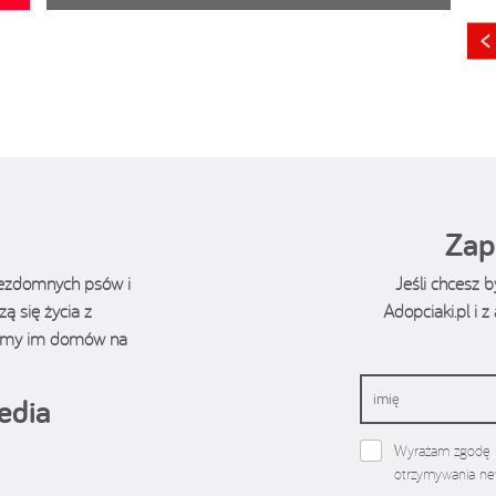
Zap
bezdomnych psów i
Jeśli chcesz 
ą się życia z
Adopciaki.pl i 
ukamy im domów na
edia
Wyrażam zgodę n
otrzymywania new