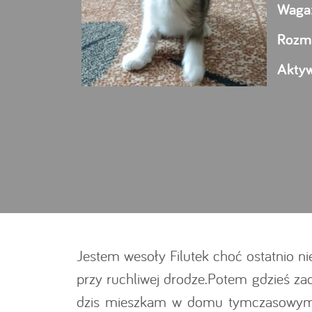
Waga
Rozmi
Akty
Jestem wesoły Filutek choć ostatnio ni
przy ruchliwej drodze.Potem gdzieś za
dzis mieszkam w domu tymczasowym z