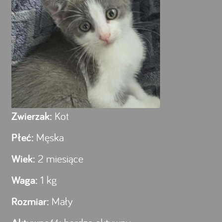
Zwierzak:
Kot
Płeć:
Męska
Wiek:
2 miesiące
Waga:
1 kg
Rozmiar:
Mały