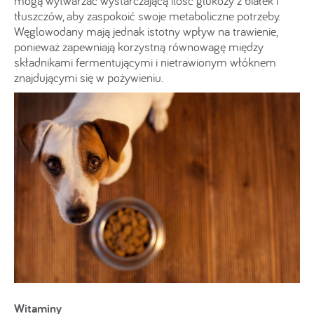
mogą wytwarzać wystarczającą ilość glukozy z białek i
tłuszczów, aby zaspokoić swoje metaboliczne potrzeby.
Węglowodany mają jednak istotny wpływ na trawienie,
ponieważ zapewniają korzystną równowagę między
składnikami fermentującymi i nietrawionym włóknem
znajdującymi się w pożywieniu.
Witaminy