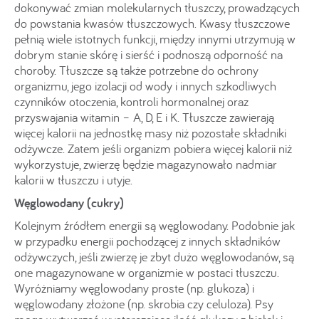
dokonywać zmian molekularnych tłuszczy, prowadzących
do powstania kwasów tłuszczowych. Kwasy tłuszczowe
pełnią wiele istotnych funkcji, między innymi utrzymują w
dobrym stanie skórę i sierść i podnoszą odporność na
choroby. Tłuszcze są także potrzebne do ochrony
organizmu, jego izolacji od wody i innych szkodliwych
czynników otoczenia, kontroli hormonalnej oraz
przyswajania witamin – A, D, E i K. Tłuszcze zawierają
więcej kalorii na jednostkę masy niż pozostałe składniki
odżywcze. Zatem jeśli organizm pobiera więcej kalorii niż
wykorzystuje, zwierzę będzie magazynowało nadmiar
kalorii w tłuszczu i utyje.
Węglowodany (cukry)
Kolejnym źródłem energii są węglowodany. Podobnie jak
w przypadku energii pochodzącej z innych składników
odżywczych, jeśli zwierzę je zbyt dużo węglowodanów, są
one magazynowane w organizmie w postaci tłuszczu.
Wyróżniamy węglowodany proste (np. glukoza) i
węglowodany złożone (np. skrobia czy celuloza). Psy