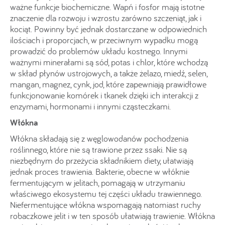
ważne funkcje biochemiczne. Wapń i fosfor mają istotne
znaczenie dla rozwoju i wzrostu zarówno szczeniąt, jak i
kociąt. Powinny być jednak dostarczane w odpowiednich
ilościach i proporcjach, w przeciwnym wypadku mogą
prowadzić do problemów układu kostnego. Innymi
ważnymi minerałami są sód, potas i chlor, które wchodzą
w skład płynów ustrojowych, a także żelazo, miedź, selen,
mangan, magnez, cynk, jod, które zapewniają prawidłowe
funkcjonowanie komórek i tkanek dzięki ich interakcji z
enzymami, hormonami i innymi cząsteczkami.
Włókna
Włókna składają się z węglowodanów pochodzenia
roślinnego, które nie są trawione przez ssaki. Nie są
niezbędnym do przeżycia składnikiem diety, ułatwiają
jednak proces trawienia. Bakterie, obecne w włóknie
fermentującym w jelitach, pomagają w utrzymaniu
właściwego ekosystemu tej części układu trawiennego.
Niefermentujące włókna wspomagają natomiast ruchy
robaczkowe jelit i w ten sposób ułatwiają trawienie. Włókna