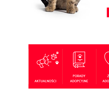
PORADY
Ż
AKTUALNOŚCI
ADOPCYJNE
ADO