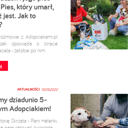
 Pies, który umarł,
 jest. Jak to
?
rozmowie z Adopciakami.pl
zek opowiada o stracie
ciela i żałobie po nim.
j
AKTUALNOŚCI
15.09.2022
my dziadunio 5-
nym Adopciakiem!
torię Skrzata i Pani Helenki,
a nam ratować zwierzęta.