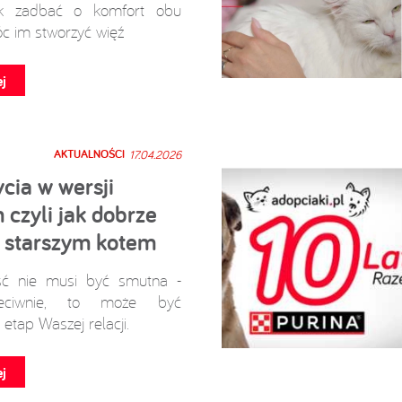
ak zadbać o komfort obu
c im stworzyć więź
j
AKTUALNOŚCI
17.04.2026
ycia w wersji
czyli jak dobrze
ę starszym kotem
ść nie musi być smutna -
eciwnie, to może być
 etap Waszej relacji.
j