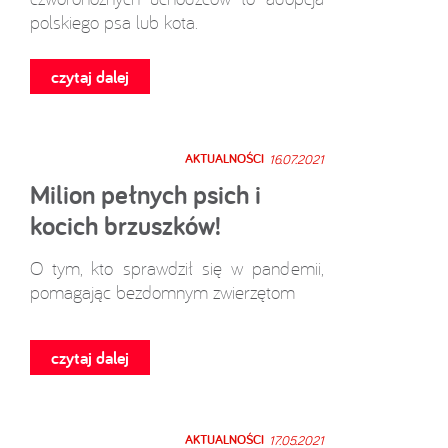
polskiego psa lub kota.
czytaj dalej
AKTUALNOŚCI
16.07.2021
Milion pełnych psich i
kocich brzuszków!
O tym, kto sprawdził się w pandemii,
pomagając bezdomnym zwierzętom
czytaj dalej
AKTUALNOŚCI
17.05.2021