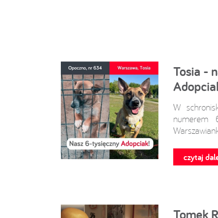
Tosia - 
Adopcia
W schronis
numerem 63
Warszawiank
czytaj dale
Tomek Ra