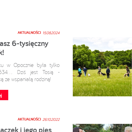
AKTUALNOŚCI
15.08.2024
nasz 6-tysięczny
k!
ku w Opocznie była tylko
4.... Dziś jest Tosią -
ą ze wspaniałą rodziną!
j
AKTUALNOŚCI
26.10.2022
czek i jego pies