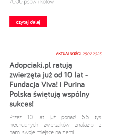
7000 psów i kotów
czytaj dalej
AKTUALNOŚCI
25.02.2025
Adopciaki.pl ratują
zwierzęta już od 10 lat -
Fundacja Viva! i Purina
Polska świętują wspólny
sukces!
Przez 10 lat już ponad 6,5 tys
niechcianych zwierzaków znalazło z
nami swoje miejsce na ziemi.