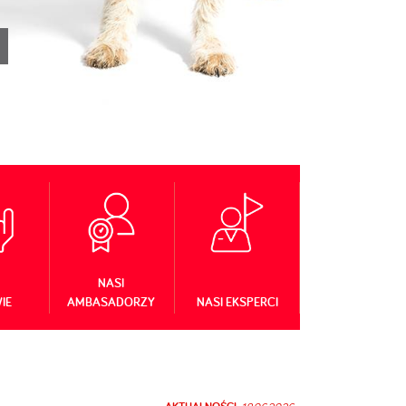
NASI
IE
AMBASADORZY
NASI EKSPERCI