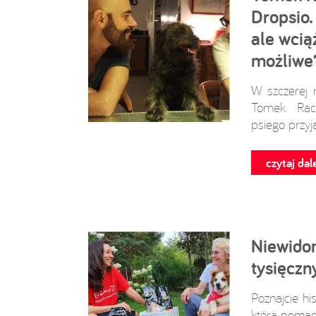
Dropsio.
ale wciąż
możliwe
W szczerej 
Tomek Rac
psiego przyja
czytaj dale
Niewido
tysięcz
Poznajcie his
która pomag