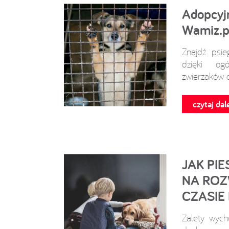
Adopcyj
Wamiz.p
Znajdź psie
dzięki ogó
zwierzaków 
czytaj dale
JAK PI
NA ROZ
CZASIE
Zalety wyc