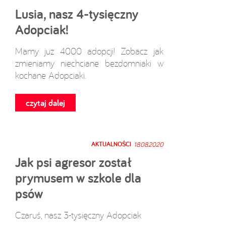
Lusia, nasz 4-tysięczny
Adopciak!
Mamy już 4000 adopcji! Zobacz jak
zmieniamy niechciane bezdomniaki w
kochane Adopciaki.
czytaj dalej
AKTUALNOŚCI
18.08.2020
Jak psi agresor został
prymusem w szkole dla
psów
Czaruś, nasz 3-tysięczny Adopciak