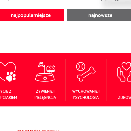
najpopularniejsze
najnowsze
YCIE Z
ŻYWIENIE I
WYCHOWANIE I
PCIAKIEM
PIELĘGNCJA
PSYCHOLOGIA
ZDROW