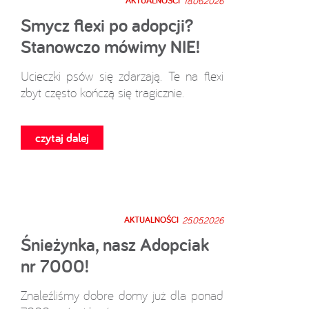
AKTUALNOŚCI
18.06.2026
Smycz flexi po adopcji?
Stanowczo mówimy NIE!
Ucieczki psów się zdarzają. Te na flexi
zbyt często kończą się tragicznie.
czytaj dalej
AKTUALNOŚCI
25.05.2026
Śnieżynka, nasz Adopciak
nr 7000!
Znaleźliśmy dobre domy już dla ponad