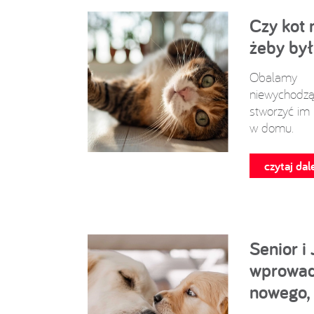
Czy kot 
żeby był
Obalam
niewychodzą
stworzyć im 
w domu.
czytaj dale
Senior i 
wprowadz
nowego,