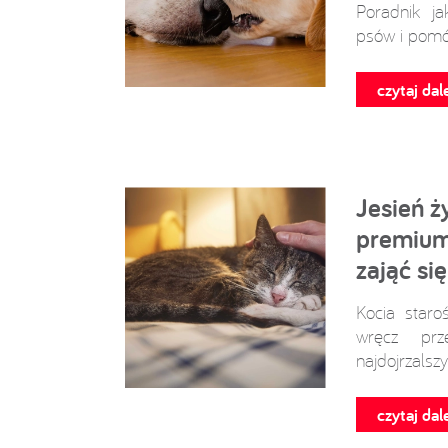
Poradnik j
psów i pomó
czytaj dale
Jesień ż
premium 
zająć si
Kocia staro
wręcz prz
najdojrzalszy
czytaj dale