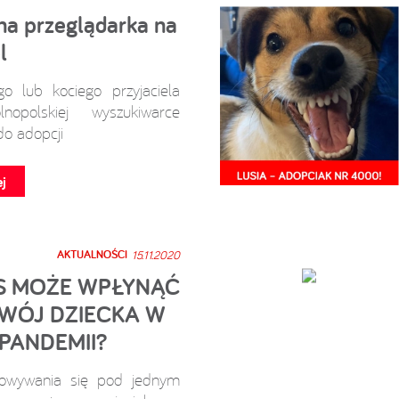
na przeglądarka na
l
go lub kociego przyjaciela
lnopolskiej wyszukiwarce
do adopcji
j
AKTUALNOŚCI
15.11.2020
ES MOŻE WPŁYNĄĆ
WÓJ DZIECKA W
 PANDEMII?
howywania się pod jednym