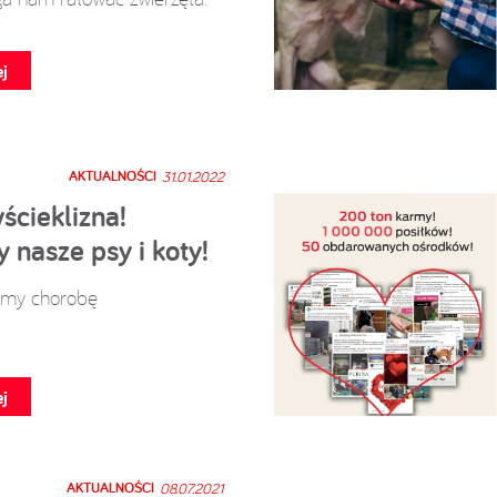
j
AKTUALNOŚCI
31.01.2022
cieklizna!
 nasze psy i koty!
jmy chorobę
j
AKTUALNOŚCI
08.07.2021