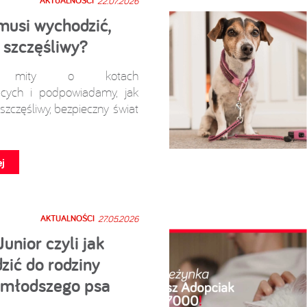
AKTUALNOŚCI
22.07.2026
musi wychodzić,
 szczęśliwy?
y mity o kotach
cych i podpowiadamy, jak
szczęśliwy, bezpieczny świat
j
AKTUALNOŚCI
27.05.2026
Junior czyli jak
ić do rodziny
 młodszego psa