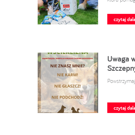
czytaj dale
Uwaga wś
Szczepny
Powstrzyma
czytaj dale