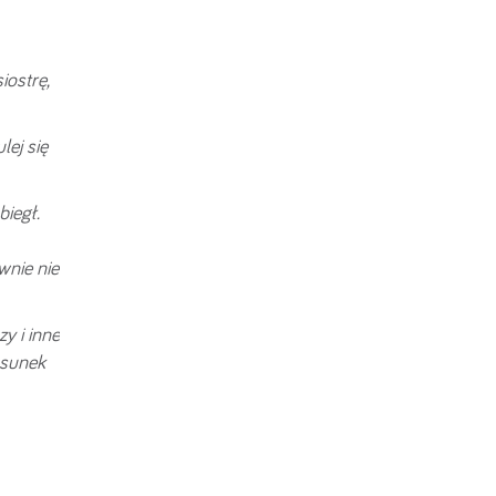
iostrę,
lej się
biegł.
wnie nie
y i inne
osunek