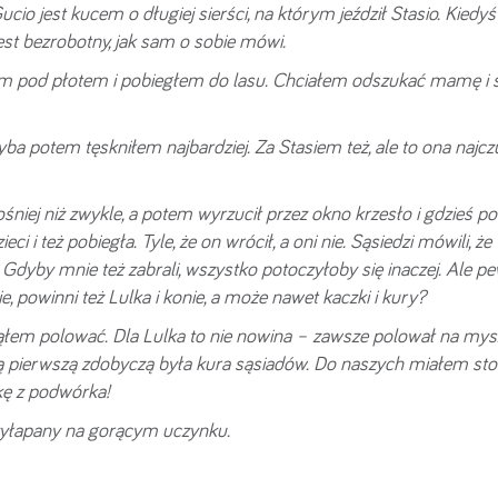
cio jest kucem o długiej sierści, na którym jeździł Stasio. Kiedyś
jest bezrobotny, jak sam o sobie mówi.
m pod płotem i pobiegłem do lasu. Chciałem odszukać mamę i s
ba potem tęskniłem najbardziej. Za Stasiem też, ale to ona najczu
niej niż zwykle, a potem wyrzucił przez okno krzesło i gdzieś po
 i też pobiegła. Tyle, że on wrócił, a oni nie. Sąsiedzi mówili, że
. Gdyby mnie też zabrali, wszystko potoczyłoby się inaczej. Ale pe
e, powinni też Lulka i konie, a może nawet kaczki i kury?
ąłem polować. Dla Lulka to nie nowina – zawsze polował na mysz
Moją pierwszą zdobyczą była kura sąsiadów. Do naszych miałem st
kę z podwórka!
zyłapany na gorącym uczynku.