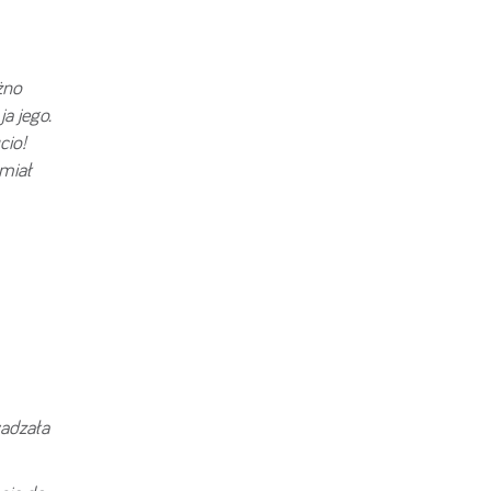
żno
a jego.
cio!
miał
wadzała