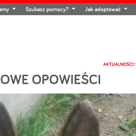
łamy
Szukasz pomocy?
Jak adoptować
AKTUALNOŚCI
1
KOWE OPOWIEŚCI