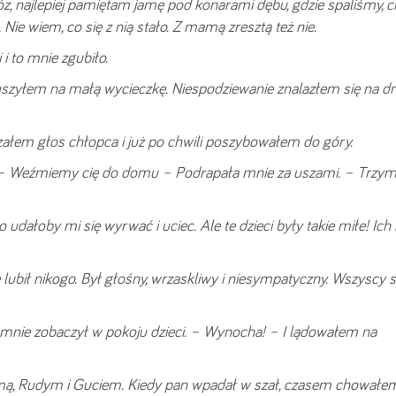
z, najlepiej pamiętam jamę pod konarami dębu, gdzie spaliśmy, c
 Nie wiem, co się z nią stało. Z mamą zresztą też nie.
 to mnie zgubiło.
szyłem na małą wycieczkę. Niespodziewanie znalazłem się na dr
szałem głos chłopca i już po chwili poszybowałem do góry.
. – Weźmiemy cię do domu – Podrapała mnie za uszami. – Trzym
udałoby mi się wyrwać i uciec. Ale te dzieci były takie miłe! I
 lubił nikogo. Był głośny, wrzaskliwy i niesympatyczny. Wszyscy s
oć mnie zobaczył w pokoju dzieci. – Wynocha! – I lądowałem na
umą, Rudym i Guciem. Kiedy pan wpadał w szał, czasem chowałem