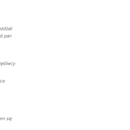
żdżali
iś pan
zęśliwcy
ca
em się