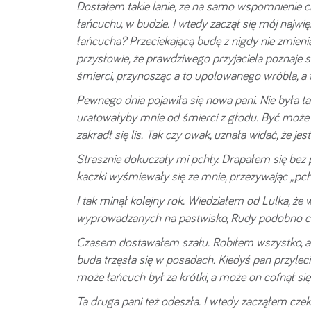
Dostałem takie lanie, że na samo wspomnienie 
łańcuchu, w budzie. I wtedy zaczął się mój najw
łańcucha? Przeciekającą budę z nigdy nie zmien
przysłowie, że prawdziwego przyjaciela poznaje s
śmierci, przynosząc a to upolowanego wróbla, a 
Pewnego dnia pojawiła się nowa pani. Nie była ta
uratowałyby mnie od śmierci z głodu. Być może 
zakradł się lis. Tak czy owak, uznała widać, że j
Strasznie dokuczały mi pchły. Drapałem się bez 
kaczki wyśmiewały się ze mnie, przezywając „pch
I tak minął kolejny rok. Wiedziałem od Lulka, że 
wyprowadzanych na pastwisko, Rudy podobno cho
Czasem dostawałem szału. Robiłem wszystko, aby
buda trzęsła się w posadach. Kiedyś pan przylec
może łańcuch był za krótki, a może on cofnął s
Ta druga pani też odeszła. I wtedy zacząłem czek