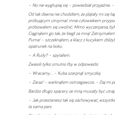
– No nie wygłupiaj się – powiedział przyjaźnie.
Od tak dawna nie chodziłem, że plątały mi się ła
próbującym utrzymać mnie człowiekiem przypom
próbowałem się uwolnić. Mimo wyczerpania, byłem
Ciągnąłem go tak, że biegł za mną! Zatrzymałem s
Puma! – szczeknąłem, a klacz z kucykiem zbliży
opatrunek na boku.
– A Rudy? – spytałem.
Zwiesili tylko smutno łby w odpowiedzi.
– Wracamy… – Kuba szarpnął smyczkę.
– Zaraz! – warknąłem ostrzegawczo. – Daj mi p
Bardzo długo spacery ze mną musiały być utrapie
– Jak przestaniesz tak się zachowywać, wszystk
ta sama pani.