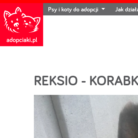
Psy i koty do adopcji
Jak dzia
REKSIO - KORAB