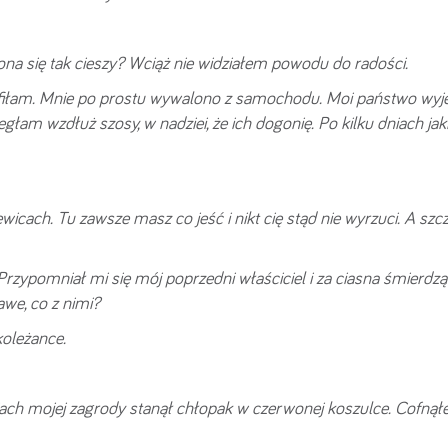
na się tak cieszy? Wciąż nie widziałem powodu do radości.
afiłam. Mnie po prostu wywalono z samochodu. Moi państwo wyje
egłam wzdłuż szosy, w nadziei, że ich dogonię. Po kilku dniach jak
icach. Tu zawsze masz co jeść i nikt cię stąd nie wyrzuci. A szc
ypomniał mi się mój poprzedni właściciel i za ciasna śmierdzą
we, co z nimi?
koleżance.
ch mojej zagrody stanął chłopak w czerwonej koszulce. Cofnął