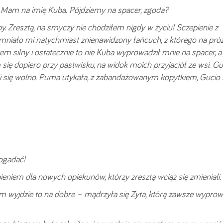
 – Mam na imię Kuba. Pójdziemy na spacer, zgoda?
py. Zresztą, na smyczy nie chodziłem nigdy w życiu! Sczepienie z
niało mi natychmiast znienawidzony łańcuch, z którego na pró
 silny i ostatecznie to nie Kuba wyprowadził mnie na spacer, a j
ię dopiero przy pastwisku, na widok moich przyjaciół ze wsi. Gu
li się wolno. Puma utykała, z zabandażowanym kopytkiem, Gucio 
ogadać!
niem dla nowych opiekunów, którzy zresztą wciąż się zmieniali.
im wyjdzie to na dobre – mądrzyła się Zyta, którą zawsze wypro