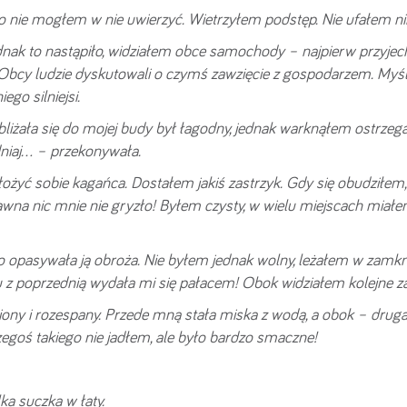
go nie mogłem w nie uwierzyć. Wietrzyłem podstęp. Nie ufałem n
dnak to nastąpiło, widziałem obce samochody – najpierw przyjec
 Obcy ludzie dyskutowali o czymś zawzięcie z gospodarzem. Myś
ego silniejsi.
zbliżała się do mojej budy był łagodny, jednak warknąłem ostrzeg
niaj… – przekonywała.
ałożyć sobie kagańca. Dostałem jakiś zastrzyk. Gdy się obudziłem
awna nic mnie nie gryzło! Byłem czysty, w wielu miejscach miał
ego opasywała ją obroża. Nie byłem jednak wolny, leżałem w zamkn
 z poprzednią wydała mi się pałacem! Obok widziałem kolejne z
ny i rozespany. Przede mną stała miska z wodą, a obok – druga,
egoś takiego nie jadłem, ale było bardzo smaczne!
a suczka w łaty.