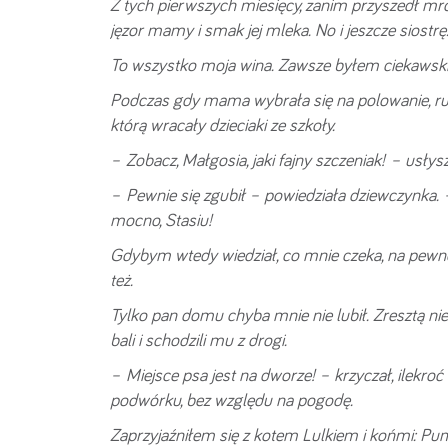
Z tych pierwszych miesięcy, zanim przyszedł mró
jęzor mamy i smak jej mleka. No i jeszcze siostrę.
To wszystko moja wina. Zawsze byłem ciekawski i
Podczas gdy mama wybrała się na polowanie, ru
którą wracały dzieciaki ze szkoły.
– Zobacz, Małgosia, jaki fajny szczeniak! – usły
– Pewnie się zgubił – powiedziała dziewczynka
mocno, Stasiu!
Gdybym wtedy wiedział, co mnie czeka, na pewno 
też.
Tylko pan domu chyba mnie nie lubił. Zresztą nie
bali i schodzili mu z drogi.
– Miejsce psa jest na dworze! – krzyczał, ilekr
podwórku, bez względu na pogodę.
Zaprzyjaźniłem się z kotem Lulkiem i końmi: P