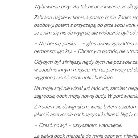
Wybawienie przyszło tak nieoczekiwanie, że dłu
Zabrano najpierw konie, a potem mnie. Zanim je
osobowy, potem z przyczepą, do przewozu koni.
że z nim się nie da wygrać, ale widocznie byli od ni
– Nie bój się, piesku… – głos dziewczyny, która 
demonstrując kły. – Chcemy ci pomóc, nie utrud
Gdybym był silniejszy, nigdy bym nie pozwolił z
w zupełnie innym miejscu. Po raz pierwszy od d
wygoloną sierść, opatrunki i bandaże.
Na mojej szyi nie wisiał już łańcuch, zamiast ni
zagrodzie, obok mojej nowej budy. W porównaniu
Z trudem się dźwignąłem, wciąż byłem oszołomio
jakimiś apetycznie pachnącymi kulkami. Nigdy cz
– Cześć, nowy! – usłyszałem warknięcie.
Za siatką obok merdała do mnie ogonem niewielk