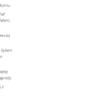
ikomu.
hał
lałem,
awczo,
, byłem
em
iętej
agrody.
 z