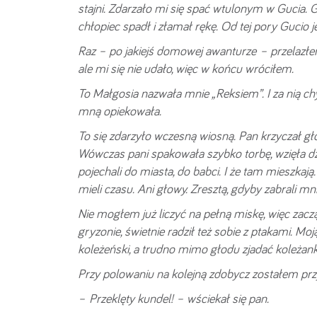
stajni. Zdarzało mi się spać wtulonym w Gucia. Gu
chłopiec spadł i złamał rękę. Od tej pory Gucio 
Raz – po jakiejś domowej awanturze – przelazłe
ale mi się nie udało, więc w końcu wróciłem.
To Małgosia nazwała mnie „Reksiem”. I za nią chy
mną opiekowała.
To się zdarzyło wczesną wiosną. Pan krzyczał głoś
Wówczas pani spakowała szybko torbę, wzięła dzieci
pojechali do miasta, do babci. I że tam mieszkają
mieli czasu. Ani głowy. Zresztą, gdyby zabrali mni
Nie mogłem już liczyć na pełną miskę, więc zacz
gryzonie, świetnie radził też sobie z ptakami. 
koleżeński, a trudno mimo głodu zjadać koleżan
Przy polowaniu na kolejną zdobycz zostałem pr
– Przeklęty kundel! – wściekał się pan.