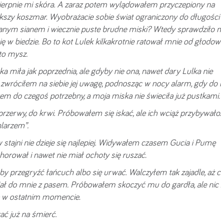
cierpnie mi skóra. A zaraz potem wylądowałem przyczepiony na
iększy koszmar. Wyobrażacie sobie świat ograniczony do długości
ianym sianem i wiecznie puste brudne miski? Wtedy sprawdziło m
ię w biedzie. Bo to kot Lulek kilkakrotnie ratował mnie od głodow
to mysz.
ka miła jak poprzednia, ale gdyby nie ona, nawet dary Lulka nie
zwróciłem na siebie jej uwagę, podnosząc w nocy alarm, gdy do 
estem do czegoś potrzebny, a moja miska nie świeciła już pustkami.
przerwy, do krwi. Próbowałem się iskać, ale ich wciąż przybywało
larzem”.
w stajni nie dzieje się najlepiej. Widywałem czasem Gucia i Pumę
rował i nawet nie miał ochoty się ruszać.
 przegryźć łańcuch albo się urwać. Walczyłem tak zajadle, aż c
iał do mnie z pasem. Próbowałem skoczyć mu do gardła, ale nic z
ię w ostatnim momencie.
ać już na śmierć.