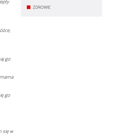
iepły
ZDROWIE
óżce,
aj go
ch mama
ię go
 się w