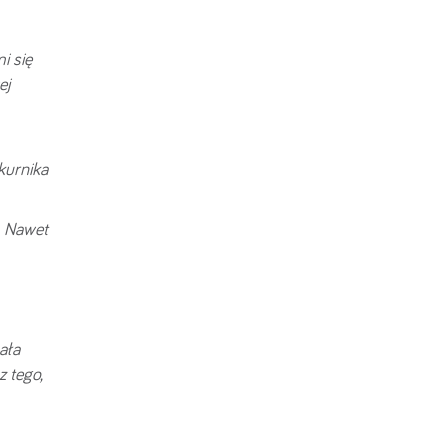
i się
ej
kurnika
. Nawet
ała
 tego,