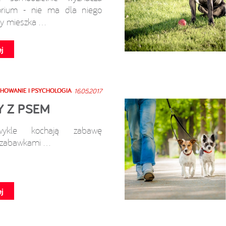
orium - nie ma dla niego
y mieszka ...
j
HOWANIE I PSYCHOLOGIA
16.05.2017
 Z PSEM
wykle kochają zabawę
zabawkami ...
j