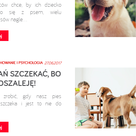
ców chce, by ich dziecko
ło się z psem, wielu
sów nagle...
j
HOWANIE I PSYCHOLOGIA
27.06.2017
AŃ SZCZEKAĆ, BO
OSZALEJĘ!
robić, gdy nasz pies
 szczeka i jest to nie do
j