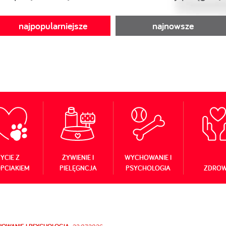
najpopularniejsze
najnowsze
YCIE Z
ŻYWIENIE I
WYCHOWANIE I
PCIAKIEM
PIELĘGNCJA
PSYCHOLOGIA
ZDROW