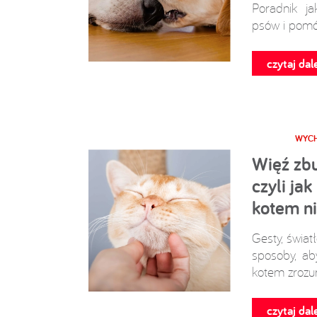
Poradnik j
psów i pomó
czytaj dale
WYCH
Więź zb
czyli ja
kotem n
Gesty, świat
sposoby, ab
kotem zrozum
czytaj dale