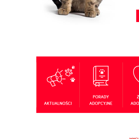
PORADY
Ż
AKTUALNOŚCI
ADOPCYJNE
ADO