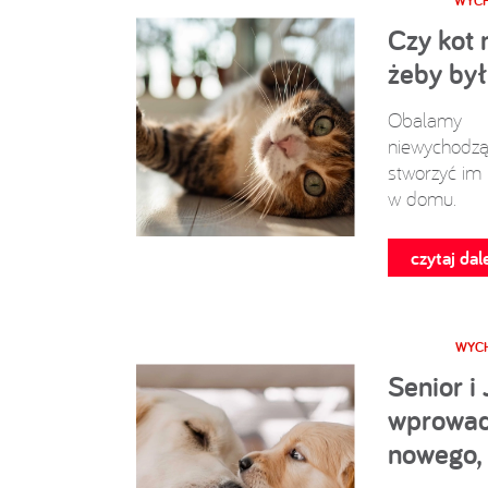
WYCH
Czy kot 
żeby był
Obalam
niewychodzą
stworzyć im 
w domu.
czytaj dale
WYCH
Senior i 
wprowadz
nowego,