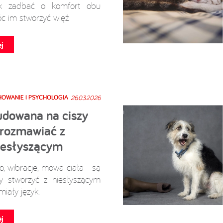
ak zadbać o komfort obu
c im stworzyć więź
j
OWANIE I PSYCHOLOGIA
26.03.2026
udowana na ciszy
k rozmawiać z
iesłyszącym
ło, wibracje, mowa ciała - są
y stworzyć z niesłyszącym
iały język.
j