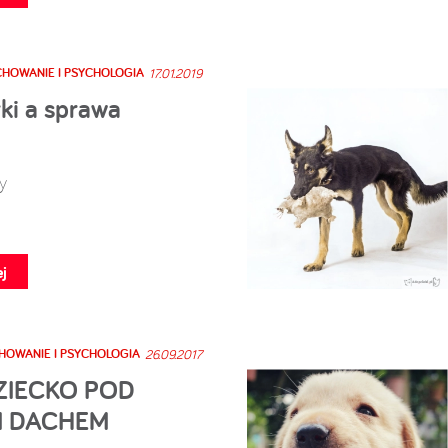
HOWANIE I PSYCHOLOGIA
17.01.2019
ki a sprawa
y
j
OWANIE I PSYCHOLOGIA
26.09.2017
DZIECKO POD
M DACHEM