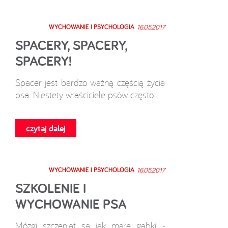
WYCHOWANIE I PSYCHOLOGIA
16.05.2017
SPACERY, SPACERY,
SPACERY!
Spacer jest bardzo ważną częścią życia
psa. Niestety właściciele psów często ...
czytaj dalej
WYCHOWANIE I PSYCHOLOGIA
16.05.2017
SZKOLENIE I
WYCHOWANIE PSA
Mózgi szczeniąt są jak małe gąbki -