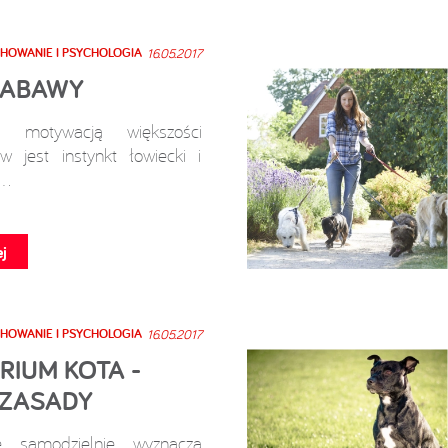
HOWANIE I PSYCHOLOGIA
16.05.2017
ZABAWY
ą motywacją większości
w jest instynkt łowiecki i
..
j
HOWANIE I PSYCHOLOGIA
16.05.2017
RIUM KOTA -
ZASADY
 samodzielnie wyznacza