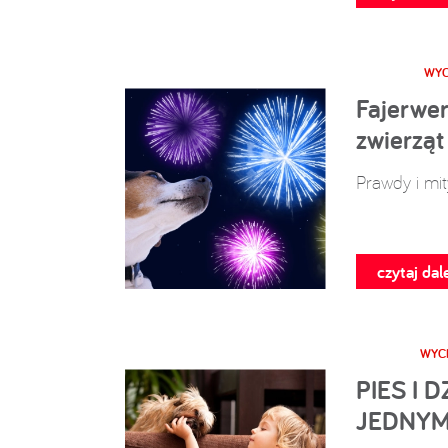
WYC
Fajerwer
zwierząt
Prawdy i mit
czytaj dale
WYCH
PIES I 
JEDNY