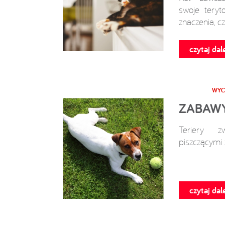
swoje teryt
znaczenia, cz
czytaj dale
WYC
ZABAWY
Teriery z
piszczącymi 
czytaj dale