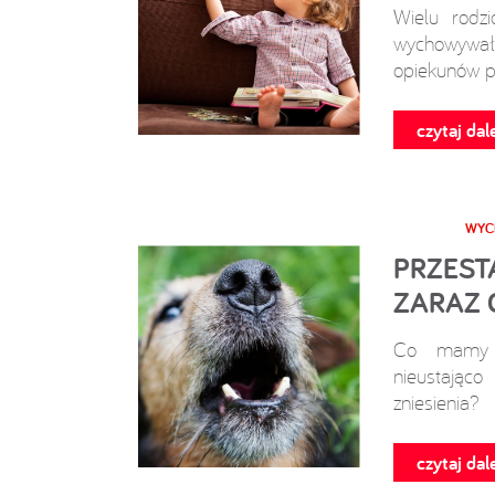
Wielu rodzi
wychowywa
opiekunów p
czytaj dale
WYC
PRZEST
ZARAZ 
Co mamy z
nieustająco
zniesienia?
czytaj dale