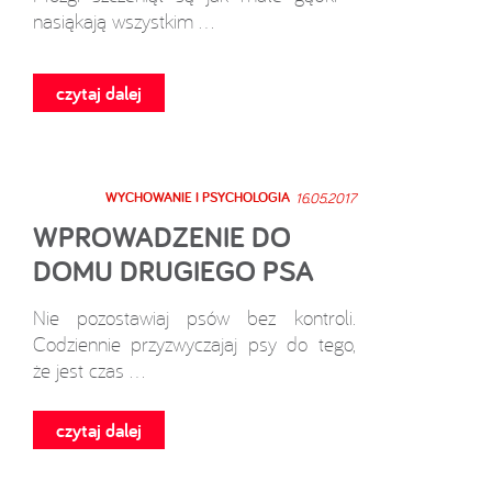
nasiąkają wszystkim ...
czytaj dalej
WYCHOWANIE I PSYCHOLOGIA
16.05.2017
WPROWADZENIE DO
DOMU DRUGIEGO PSA
Nie pozostawiaj psów bez kontroli.
Codziennie przyzwyczajaj psy do tego,
że jest czas ...
czytaj dalej