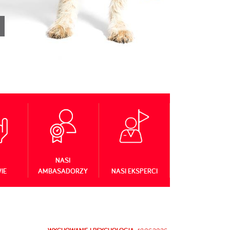
NASI
IE
AMBASADORZY
NASI EKSPERCI