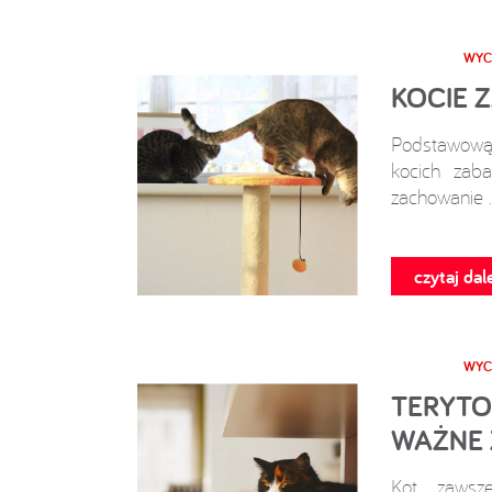
WYC
KOCIE 
Podstawow
kocich zaba
zachowanie .
czytaj dale
WYC
TERYTO
WAŻNE 
Kot zawsze