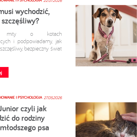
OWANIE I PSYCHOLOGIA
22.07.2026
musi wychodzić,
 szczęśliwy?
y mity o kotach
cych i podpowiadamy, jak
szczęśliwy, bezpieczny świat
j
OWANIE I PSYCHOLOGIA
27.05.2026
Junior czyli jak
ić do rodziny
 młodszego psa