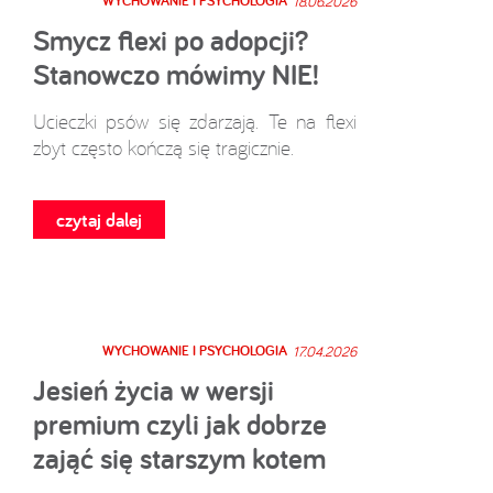
WYCHOWANIE I PSYCHOLOGIA
18.06.2026
Smycz flexi po adopcji?
Stanowczo mówimy NIE!
Ucieczki psów się zdarzają. Te na flexi
zbyt często kończą się tragicznie.
czytaj dalej
WYCHOWANIE I PSYCHOLOGIA
17.04.2026
Jesień życia w wersji
premium czyli jak dobrze
zająć się starszym kotem