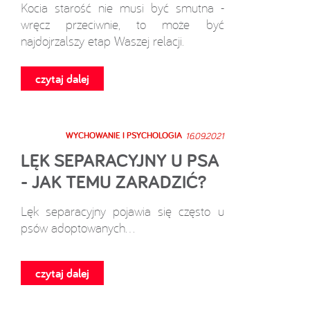
Kocia starość nie musi być smutna -
wręcz przeciwnie, to może być
najdojrzalszy etap Waszej relacji.
czytaj dalej
WYCHOWANIE I PSYCHOLOGIA
16.09.2021
LĘK SEPARACYJNY U PSA
- JAK TEMU ZARADZIĆ?
Lęk separacyjny pojawia się często u
psów adoptowanych...
czytaj dalej