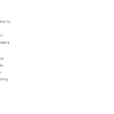
est to
 i
ającą
ie
ki,
b
ożemy