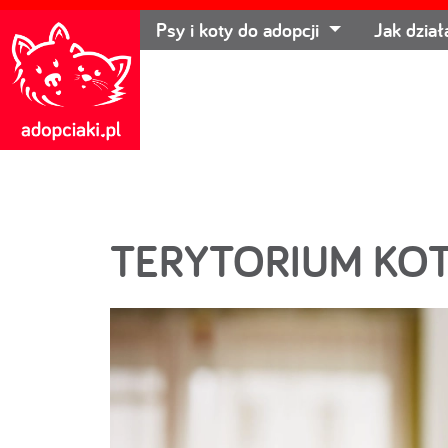
Psy i koty do adopcji
Jak dzia
TERYTORIUM KOT