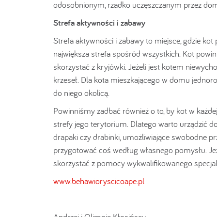
odosobnionym, rzadko uczęszczanym przez domo
Strefa aktywności i zabawy
Strefa aktywności i zabawy to miejsce, gdzie kot 
największa strefa spośród wszystkich. Kot powini
skorzystać z kryjówki. Jeżeli jest kotem niewychod
krzeseł. Dla kota mieszkającego w domu jednoro
do niego okolicą.
Powinniśmy zadbać również o to, by kot w każde
strefy jego terytorium. Dlatego warto urządzić d
drapaki czy drabinki, umożliwiające swobodne p
przygotować coś według własnego pomysłu. Jeże
skorzystać z pomocy wykwalifikowanego specjal
www.behawioryscicoape.pl
Andrzej i Olimpia Kłosińscy