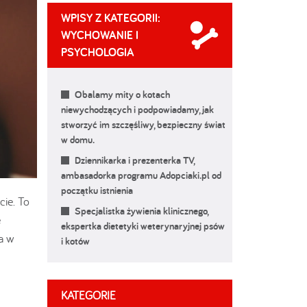
WPISY Z KATEGORII:
WYCHOWANIE I
PSYCHOLOGIA
Obalamy mity o kotach
niewychodzących i podpowiadamy, jak
stworzyć im szczęśliwy, bezpieczny świat
w domu.
Dziennikarka i prezenterka TV,
ambasadorka programu Adopciaki.pl od
początku istnienia
ie. To
Specjalistka żywienia klinicznego,
ę
ekspertka dietetyki weterynaryjnej psów
a w
i kotów
KATEGORIE