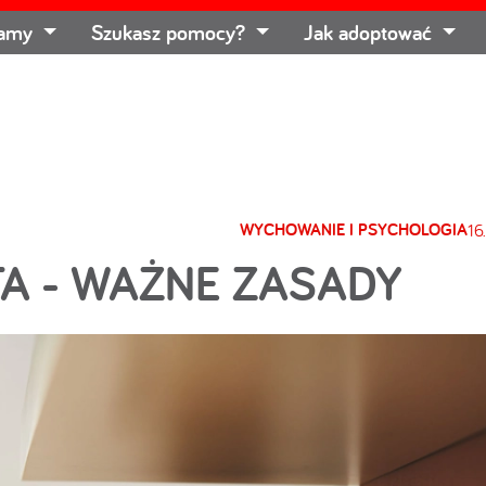
łamy
Szukasz pomocy?
Jak adoptować
WYCHOWANIE I PSYCHOLOGIA
16
A - WAŻNE ZASADY