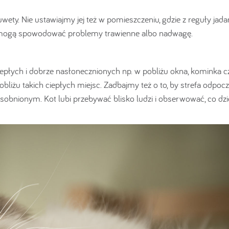
ety. Nie ustawiajmy jej też w pomieszczeniu, gdzie z reguły jada
a i mogą spowodować problemy trawienne albo nadwagę.
epłych i dobrze nasłonecznionych np. w pobliżu okna, kominka c
obliżu takich ciepłych miejsc. Zadbajmy też o to, by strefa odpoc
sobnionym. Kot lubi przebywać blisko ludzi i obserwować, co dzie