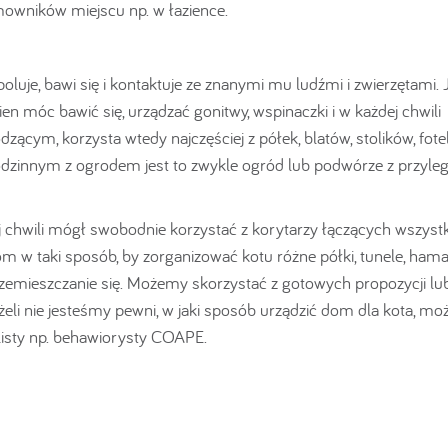
wników miejscu np. w łazience.
poluje, bawi się i kontaktuje ze znanymi mu ludźmi i zwierzętami. J
en móc bawić się, urządzać gonitwy, wspinaczki i w każdej chwili
zącym, korzysta wtedy najczęściej z półek, blatów, stolików, foteli
dzinnym z ogrodem jest to zwykle ogród lub podwórze z przyleg
j chwili mógł swobodnie korzystać z korytarzy łączących wszystk
om w taki sposób, by zorganizować kotu różne półki, tunele, hama
rzemieszczanie się. Możemy skorzystać z gotowych propozycji lu
li nie jesteśmy pewni, w jaki sposób urządzić dom dla kota, m
isty np. behawiorysty COAPE.