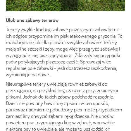
Ulubione zabawy terierów
Teriery zwykle kochają zabawę piszczącymi zabawkami -
ich odgłos przypomina im pisk atakowanego gryzonia. To
makabryczne, ale dla psów niezwykle zabawne! Teriery
mają silne szczęki i zęby, mogą więc przegryźć zabawkę i
wyciągnąć z niej piszczący aparat. Zdarzały się przypadki
psów połykających piszczącą część. Sprawdzaj więc
regularnie psie zabawki - jeśli dostrzeżesz uszkodzenia,
wymieniaj je na nowe.
Nieustępliwe teriery uwielbiają również zabawki do
przeciągania, na przykład liny, czasem z przyczepionymi
piłkami. Jednak do takich zabaw podchodź rozsądnie.
Dzieci nie powinny bawić się z psami w ten sposób,
ponieważ nadmiernie pobudzony pies może przypadkiem
zamiast liny chwycić zębami rękę dziecka. Nie unoś w
powietrzu psa trzymającego linę w zębach, wprawdzie
niektóre psy to uwielbiają, ale może to uszkodzić ich