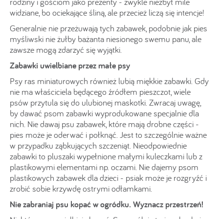
rodziny i gościom jako prezenty - zwykle niezbyt mile
widziane, bo ociekające śliną, ale przecież liczą się intencje!
Generalnie nie przeżuwają tych zabawek, podobnie jak pies
myśliwski nie żułby bażanta niesionego swemu panu, ale
zawsze mogą zdarzyć się wyjątki.
Zabawki uwielbiane przez małe psy
Psy ras miniaturowych również lubią miękkie zabawki. Gdy
nie ma właściciela będącego źródłem pieszczot, wiele
psów przytula się do ulubionej maskotki. Zwracaj uwagę,
by dawać psom zabawki wyprodukowane specjalnie dla
nich. Nie dawaj psu zabawek, które mają drobne części -
pies może je oderwać i połknąć. Jest to szczególnie ważne
w przypadku ząbkujących szczeniąt. Nieodpowiednie
zabawki to pluszaki wypełnione małymi kuleczkami lub z
plastikowymi elementami np. oczami. Nie dajemy psom
plastikowych zabawek dla dzieci - psiak może je rozgryźć i
zrobić sobie krzywdę ostrymi odłamkami.
Nie zabraniaj psu kopać w ogródku. Wyznacz przestrzeń!