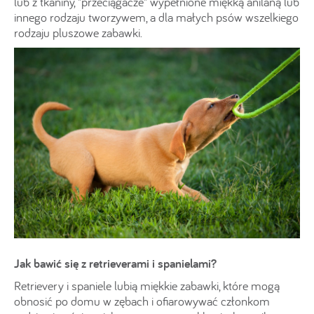
lub z tkaniny, "przeciągacze" wypełnione miękką anilaną lub
innego rodzaju tworzywem, a dla małych psów wszelkiego
rodzaju pluszowe zabawki.
Jak bawić się z retrieverami i spanielami?
Retrievery i spaniele lubią miękkie zabawki, które mogą
obnosić po domu w zębach i ofiarowywać członkom