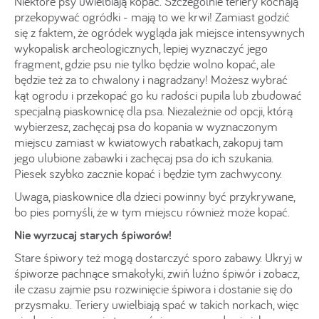
Niektóre psy uwielbiają kopać. Szczególnie teriery kochają
przekopywać ogródki - mają to we krwi! Zamiast godzić
się z faktem, że ogródek wygląda jak miejsce intensywnych
wykopalisk archeologicznych, lepiej wyznaczyć jego
fragment, gdzie psu nie tylko będzie wolno kopać, ale
będzie też za to chwalony i nagradzany! Możesz wybrać
kąt ogrodu i przekopać go ku radości pupila lub zbudować
specjalną piaskownicę dla psa. Niezależnie od opcji, którą
wybierzesz, zachęcaj psa do kopania w wyznaczonym
miejscu zamiast w kwiatowych rabatkach, zakopuj tam
jego ulubione zabawki i zachęcaj psa do ich szukania.
Piesek szybko zacznie kopać i będzie tym zachwycony.
Uwaga, piaskownice dla dzieci powinny być przykrywane,
bo pies pomyśli, że w tym miejscu również może kopać.
Nie wyrzucaj starych śpiworów!
Stare śpiwory też mogą dostarczyć sporo zabawy. Ukryj w
śpiworze pachnące smakołyki, zwiń luźno śpiwór i zobacz,
ile czasu zajmie psu rozwinięcie śpiwora i dostanie się do
przysmaku. Teriery uwielbiają spać w takich norkach, więc