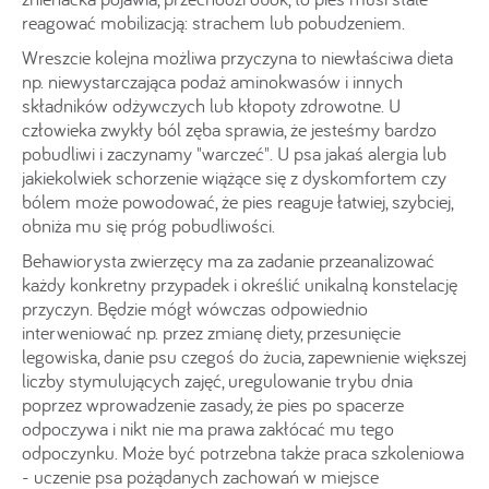
reagować mobilizacją: strachem lub pobudzeniem.
Wreszcie kolejna możliwa przyczyna to niewłaściwa dieta
np. niewystarczająca podaż aminokwasów i innych
składników odżywczych lub kłopoty zdrowotne. U
człowieka zwykły ból zęba sprawia, że jesteśmy bardzo
pobudliwi i zaczynamy "warczeć". U psa jakaś alergia lub
jakiekolwiek schorzenie wiążące się z dyskomfortem czy
bólem może powodować, że pies reaguje łatwiej, szybciej,
obniża mu się próg pobudliwości.
Behawiorysta zwierzęcy ma za zadanie przeanalizować
każdy konkretny przypadek i określić unikalną konstelację
przyczyn. Będzie mógł wówczas odpowiednio
interweniować np. przez zmianę diety, przesunięcie
legowiska, danie psu czegoś do żucia, zapewnienie większej
liczby stymulujących zajęć, uregulowanie trybu dnia
poprzez wprowadzenie zasady, że pies po spacerze
odpoczywa i nikt nie ma prawa zakłócać mu tego
odpoczynku. Może być potrzebna także praca szkoleniowa
- uczenie psa pożądanych zachowań w miejsce