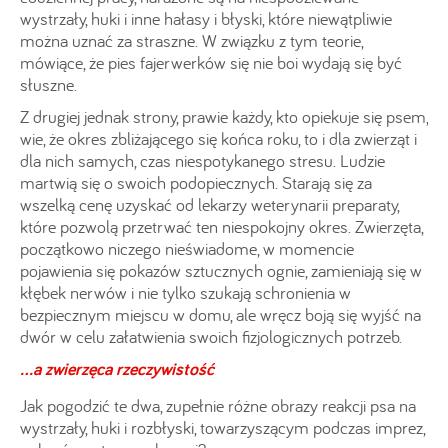
wystrzały, huki i inne hałasy i błyski, które niewątpliwie
można uznać za straszne. W związku z tym teorie,
mówiące, że pies fajerwerków się nie boi wydają się być
słuszne.
Z drugiej jednak strony, prawie każdy, kto opiekuje się psem,
wie, że okres zbliżającego się końca roku, to i dla zwierząt i
dla nich samych, czas niespotykanego stresu. Ludzie
martwią się o swoich podopiecznych. Starają się za
wszelką cenę uzyskać od lekarzy weterynarii preparaty,
które pozwolą przetrwać ten niespokojny okres. Zwierzęta,
początkowo niczego nieświadome, w momencie
pojawienia się pokazów sztucznych ognie, zamieniają się w
kłębek nerwów i nie tylko szukają schronienia w
bezpiecznym miejscu w domu, ale wręcz boją się wyjść na
dwór w celu załatwienia swoich fizjologicznych potrzeb.
...a zwierzęca rzeczywistość
Jak pogodzić te dwa, zupełnie różne obrazy reakcji psa na
wystrzały, huki i rozbłyski, towarzyszącym podczas imprez,