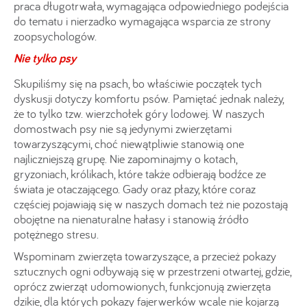
praca długotrwała, wymagająca odpowiedniego podejścia
do tematu i nierzadko wymagająca wsparcia ze strony
zoopsychologów.
Nie tylko psy
Skupiliśmy się na psach, bo właściwie początek tych
dyskusji dotyczy komfortu psów. Pamiętać jednak należy,
że to tylko tzw. wierzchołek góry lodowej. W naszych
domostwach psy nie są jedynymi zwierzętami
towarzyszącymi, choć niewątpliwie stanowią one
najliczniejszą grupę. Nie zapominajmy o kotach,
gryzoniach, królikach, które także odbierają bodźce ze
świata je otaczającego. Gady oraz płazy, które coraz
częściej pojawiają się w naszych domach też nie pozostają
obojętne na nienaturalne hałasy i stanowią źródło
potężnego stresu.
Wspominam zwierzęta towarzyszące, a przecież pokazy
sztucznych ogni odbywają się w przestrzeni otwartej, gdzie,
oprócz zwierząt udomowionych, funkcjonują zwierzęta
dzikie, dla których pokazy fajerwerków wcale nie kojarzą