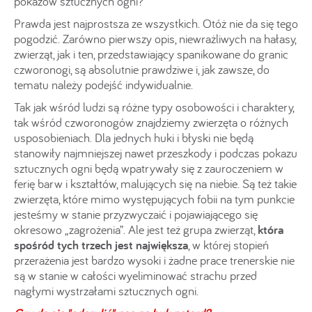
pokazów sztucznych ogni?
Prawda jest najprostsza ze wszystkich. Otóż nie da się tego
pogodzić. Zarówno pierwszy opis, niewrażliwych na hałasy,
zwierząt, jak i ten, przedstawiający spanikowane do granic
czworonogi, są absolutnie prawdziwe i, jak zawsze, do
tematu należy podejść indywidualnie.
Tak jak wśród ludzi są różne typy osobowości i charaktery,
tak wśród czworonogów znajdziemy zwierzęta o różnych
usposobieniach. Dla jednych huki i błyski nie będą
stanowiły najmniejszej nawet przeszkody i podczas pokazu
sztucznych ogni będą wpatrywały się z zauroczeniem w
ferię barw i kształtów, malujących się na niebie. Są też takie
zwierzęta, które mimo występujących fobii na tym punkcie
jesteśmy w stanie przyzwyczaić i pojawiającego się
okresowo „zagrożenia”. Ale jest też grupa zwierząt,
która
spośród tych trzech jest największa
, w której stopień
przerażenia jest bardzo wysoki i żadne prace trenerskie nie
są w stanie w całości wyeliminować strachu przed
nagłymi wystrzałami sztucznych ogni.