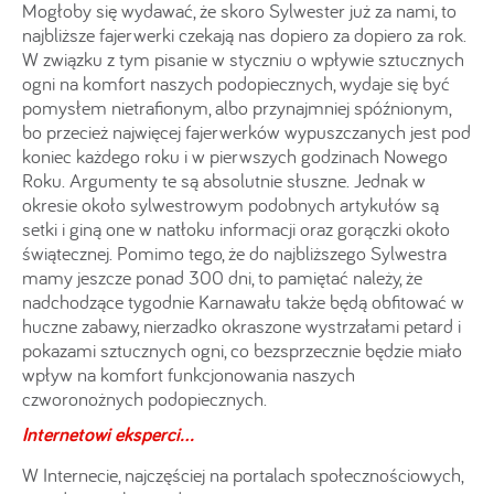
Mogłoby się wydawać, że skoro Sylwester już za nami, to
najbliższe fajerwerki czekają nas dopiero za dopiero za rok.
W związku z tym pisanie w styczniu o wpływie sztucznych
ogni na komfort naszych podopiecznych, wydaje się być
pomysłem nietrafionym, albo przynajmniej spóźnionym,
bo przecież najwięcej fajerwerków wypuszczanych jest pod
koniec każdego roku i w pierwszych godzinach Nowego
Roku. Argumenty te są absolutnie słuszne. Jednak w
okresie około sylwestrowym podobnych artykułów są
setki i giną one w natłoku informacji oraz gorączki około
świątecznej. Pomimo tego, że do najbliższego Sylwestra
mamy jeszcze ponad 300 dni, to pamiętać należy, że
nadchodzące tygodnie Karnawału także będą obfitować w
huczne zabawy, nierzadko okraszone wystrzałami petard i
pokazami sztucznych ogni, co bezsprzecznie będzie miało
wpływ na komfort funkcjonowania naszych
czworonożnych podopiecznych.
Internetowi eksperci...
W Internecie, najczęściej na portalach społecznościowych,