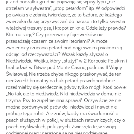
już od początku grudnia pojawiają się wpisy typu „nie
strzelam w sylwestra”, „stop petardom” itp. W odpowiedzi
pojawiają się zdania, twierdzące, że to bzdura, że każdego
zwierzaka da się przyzwyczaić do hałasu i to tylko kwestia
właściwej tresury psa, i kłopot zniknie. Gdzie leży prawda?
Kto ma rację? Czy przeciwnicy fajerwerków nie
przesadzają czasem ze swoimi teoriami? A może
zwolennicy rzucania petard pod nogi swoim psiakom są
odcięci od rzeczywistości? Wszak każdy słyszał o
Niedźwiedziu Wojtku, który „służył” w 2 Korpusie Polskim i
brał udział w Bitwie pod Monte Casino, podczas II Wojny
Światowej. Nie trzeba chyba nikogo przekonywać, że ten
niedźwiedź brunatny na huk petard prawdopodobnie
roześmiałby się serdecznie, gdyby tylko mógł. Ktoś powie:
„No tak, ale to niedźwiedź. Nikt niedźwiedzia w domu nie
trzyma. Psy to zupełnie inna sprawa”. Oczywiście, że nie
można porównywać psów do niedźwiedzi i nawet nie
próbuję tego robić. Ale znów, każdy ma świadomość o
psach służących w policji, w służbach ratowniczych, czy o
psach myśliwskich, polujących. Zwierzęta te, w swojej
codziennej pracy, narażone są na niespodziewane