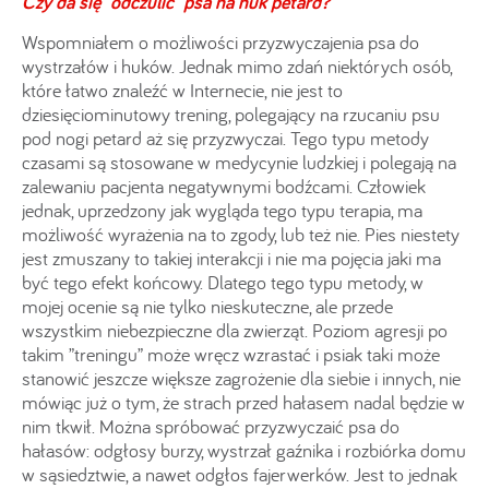
Czy da się "odczulić" psa na huk petard?
Wspomniałem o możliwości przyzwyczajenia psa do
wystrzałów i huków. Jednak mimo zdań niektórych osób,
które łatwo znaleźć w Internecie, nie jest to
dziesięciominutowy trening, polegający na rzucaniu psu
pod nogi petard aż się przyzwyczai. Tego typu metody
czasami są stosowane w medycynie ludzkiej i polegają na
zalewaniu pacjenta negatywnymi bodźcami. Człowiek
jednak, uprzedzony jak wygląda tego typu terapia, ma
możliwość wyrażenia na to zgody, lub też nie. Pies niestety
jest zmuszany to takiej interakcji i nie ma pojęcia jaki ma
być tego efekt końcowy. Dlatego tego typu metody, w
mojej ocenie są nie tylko nieskuteczne, ale przede
wszystkim niebezpieczne dla zwierząt. Poziom agresji po
takim ”treningu” może wręcz wzrastać i psiak taki może
stanowić jeszcze większe zagrożenie dla siebie i innych, nie
mówiąc już o tym, że strach przed hałasem nadal będzie w
nim tkwił. Można spróbować przyzwyczaić psa do
hałasów: odgłosy burzy, wystrzał gaźnika i rozbiórka domu
w sąsiedztwie, a nawet odgłos fajerwerków. Jest to jednak