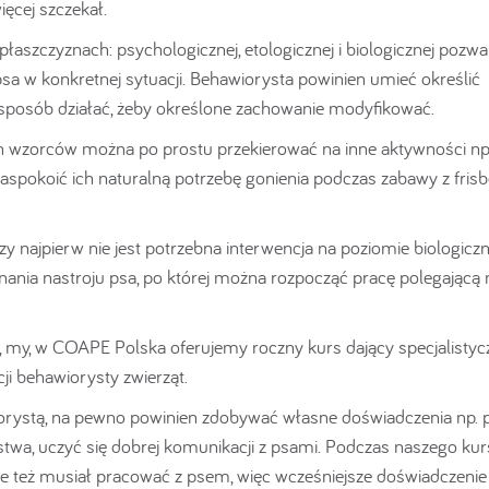
ięcej szczekał.
płaszczyznach: psychologicznej, etologicznej i biologicznej pozwa
a w konkretnej sytuacji. Behawiorysta powinien umieć określić
 sposób działać, żeby określone zachowanie modyfikować.
h wzorców można po prostu przekierować na inne aktywności np
spokoić ich naturalną potrzebę gonienia podczas zabawy z frisb
zy najpierw nie jest potrzebna interwencja na poziomie biologicz
nia nastroju psa, po której można rozpocząć pracę polegającą 
w, my, w COAPE Polska oferujemy roczny kurs dający specjalistyc
cji behawiorysty zwierząt.
iorystą, na pewno powinien zdobywać własne doświadczenia np. p
a, uczyć się dobrej komunikacji z psami. Podczas naszego kur
ie też musiał pracować z psem, więc wcześniejsze doświadczenie 