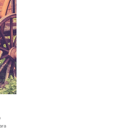
n
ara