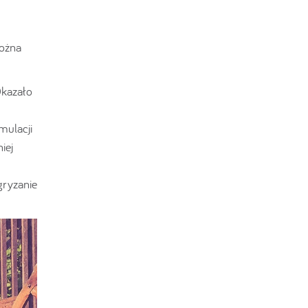
Można
Okazało
mulacji
iej
gryzanie