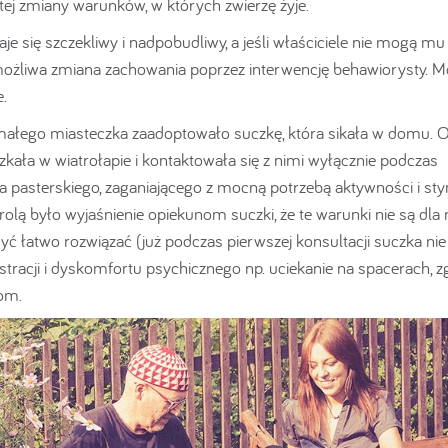
itej zmiany warunków, w których zwierzę żyje.
e się szczekliwy i nadpobudliwy, a jeśli właściciele nie mogą mu
t możliwa zmiana zachowania poprzez interwencję behawiorysty. 
.
małego miasteczka zaadoptowało suczkę, która sikała w domu. 
szkała w wiatrołapie i kontaktowała się z nimi wyłącznie podczas
 pasterskiego, zaganiającego z mocną potrzebą aktywności i sty
rolą było wyjaśnienie opiekunom suczki, że te warunki nie są dla n
syć łatwo rozwiązać (już podczas pierwszej konsultacji suczka nie
ustracji i dyskomfortu psychicznego np. uciekanie na spacerach, z
om.