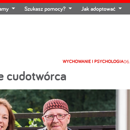
łamy
Szukasz pomocy?
Jak adoptować
WYCHOWANIE I PSYCHOLOGIA
06
ie cudotwórca