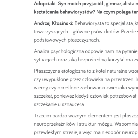
Adopciaki:
Syn moich przyjaciół, gimnazjalista 
kształcenia behawiorystów? Na czym polega t
Andrzej Kłosiński:
Behawiorysta to specjalista,
towarzyszących - głównie psów i kotów. Przede 
podstawowych płaszczyznach.
Analiza psychologiczna odpowie nam na pytanie, 
sytuacjach oraz jaką bezpośrednią korzyść ma zw
Płaszczyzna etologiczna to z kolei naturalne wz
czy uwypuklone przez człowieka na przestrzeni lat
wiemy, czy określone zachowania zwierzaka wyni
szczekał, ponieważ kiedyś człowiek potrzebował
szczekanie u sznaucera.
Trzecim bardzo ważnym elementem jest płaszczy
neuroprzekaźników i struktur mózgu. Wspomnian
przewlekłym stresie, a więc ma niedobór neurop