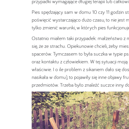
przypadki wymagające długiej terapii lub całkow
Pies spędzający sam w domu 10 czy 11 godzin staj
poświęcić wystarczająco dużo czasu, to nie jes
tylko zmienić warunki, w których pies funkcjonuje
Ostatnio miałem taki przypadek: małżeństwo z 
się, że ze strachu. Opiekunowie chcieli, żeby mie
spacerów. Tymczasem to była suczka w typie psa
oraz kontaktu z człowiekiem. W tej sytuacji moją 
właściwie. I o ile problem z sikaniem dało się do
nasikała w domu), to pojawiły się inne objawy fr
przedmiotów. Trzeba było znaleźć suczce inny d