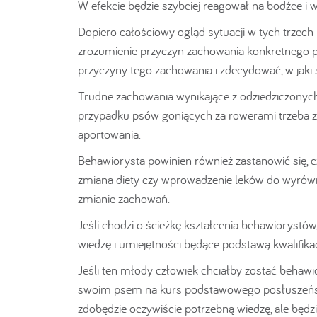
W efekcie będzie szybciej reagował na bodźce i w
Dopiero całościowy ogląd sytuacji w tych trzech 
zrozumienie przyczyn zachowania konkretnego ps
przyczyny tego zachowania i zdecydować, w jaki
Trudne zachowania wynikające z odziedziczonyc
przypadku psów goniących za rowerami trzeba za
aportowania.
Behawiorysta powinien również zastanowić się, c
zmiana diety czy wprowadzenie leków do wyrówna
zmianie zachowań.
Jeśli chodzi o ścieżkę kształcenia behawiorystó
wiedzę i umiejętności będące podstawą kwalifika
Jeśli ten młody człowiek chciałby zostać behaw
swoim psem na kurs podstawowego posłuszeństw
zdobędzie oczywiście potrzebną wiedzę, ale będz