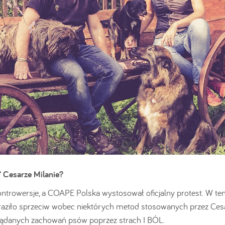
" Cesarze Milanie?
ntrowersje, a COAPE Polska wystosował oficjalny protest. W te
aziło sprzeciw wobec niektórych metod stosowanych przez Ces
ożądanych zachowań psów poprzez strach I BÓL.