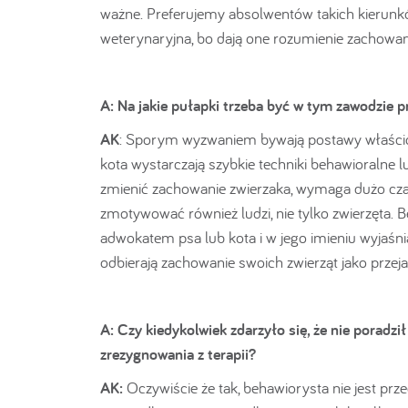
ważne. Preferujemy absolwentów takich kierunków 
weterynaryjna, bo dają one rozumienie zachowan
A:
Na jakie pułapki trzeba być w tym zawodzie
AK
: Sporym wyzwaniem bywają postawy właścici
kota wystarczają szybkie techniki behawioralne l
zmienić zachowanie zwierzaka, wymaga dużo czasu
zmotywować również ludzi, nie tylko zwierzęta. 
adwokatem psa lub kota i w jego imieniu wyjaśn
odbierają zachowanie swoich zwierząt jako przejaw
A:
Czy kiedykolwiek zdarzyło się, że nie poradził
zrezygnowania z terapii?
AK:
Oczywiście że tak, behawiorysta nie jest prz