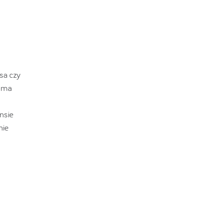
sa czy
a ma
nsie
nie