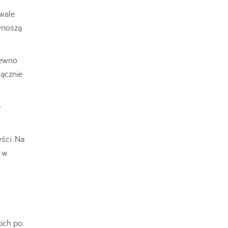
rwale
zynoszą
pewno
ącznie
e
ści. Na
t w
ich po