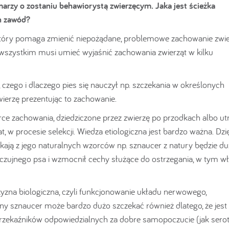
marzy o zostaniu behawiorystą zwierzęcym. Jaka jest ścieżka
en zawód?
 który pomaga zmienić niepożądane, problemowe zachowanie zwie
wszystkim musi umieć wyjaśnić zachowania zwierząt w kilku
czego i dlaczego pies się nauczył np. szczekania w określonych
ierzę prezentując to zachowanie.
orce zachowania, dziedziczone przez zwierzę po przodkach albo u
, w procesie selekcji. Wiedza etiologiczna jest bardzo ważna. Dzięk
kają z jego naturalnych wzorców np. sznaucer z natury będzie d
 czujnego psa i wzmocnił cechy służące do ostrzegania, w tym wł
zna biologiczna, czyli funkcjonowanie układu nerwowego,
y sznaucer może bardzo dużo szczekać również dlatego, że jest
rzekaźników odpowiedzialnych za dobre samopoczucie (jak serot