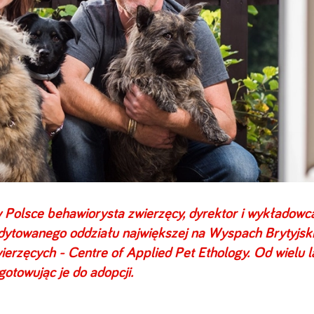
w Polsce behawiorysta zwierzęcy, dyrektor i wykładowc
edytowanego oddziału największej na Wyspach Brytyjsk
ierzęcych - Centre of Applied Pet Ethology. Od wielu l
otowując je do adopcji.