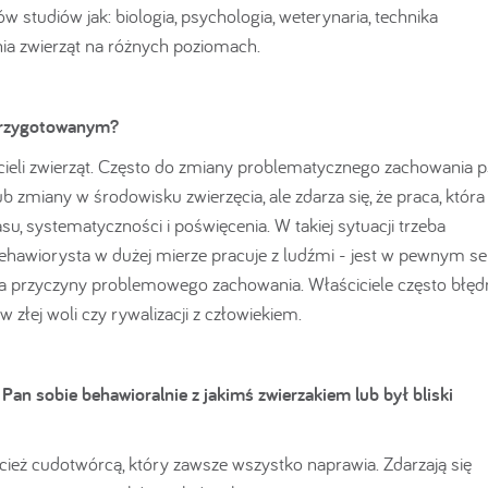
studiów jak: biologia, psychologia, weterynaria, technika
ia zwierząt na różnych poziomach.
 przygotowanym?
eli zwierząt. Często do zmiany problematycznego zachowania p
ub zmiany w środowisku zwierzęcia, ale zdarza się, że praca, któr
, systematyczności i poświęcenia. W takiej sytuacji trzeba
Behawiorysta w dużej mierze pracuje z ludźmi - jest w pewnym se
ia przyczyny problemowego zachowania. Właściciele często błęd
 złej woli czy rywalizacji z człowiekiem.
 Pan sobie behawioralnie z jakimś zwierzakiem lub był bliski
ecież cudotwórcą, który zawsze wszystko naprawia. Zdarzają się