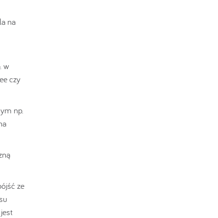
la na
. w
ee czy
nym np.
na
zną
ójść ze
su
jest