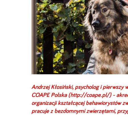
Andrzej Kłosiński, psycholog i pierwszy 
COAPE Polska (
http://coape.pl/
) - akr
organizacji kształcącej behawiorystów zw
pracuje z bezdomnymi zwierzętami, przyg