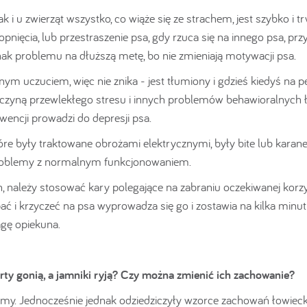
ak i u zwierząt wszystko, co wiąże się ze strachem, jest szybko i t
opnięcia, lub przestraszenie psa, gdy rzuca się na innego psa, pr
nak problemu na dłuższą metę, bo nie zmieniają motywacji psa.
m uczuciem, więc nie znika - jest tłumiony i gdzieś kiedyś na 
czyną przewlekłego stresu i innych problemów behawioralnych ł
kwencji prowadzi do depresji psa.
re były traktowane obrożami elektrycznymi, były bite lub karan
 problemy z normalnym funkcjonowaniem.
h, należy stosować kary polegające na zabraniu oczekiwanej korzy
ć i krzyczeć na psa wyprowadza się go i zostawia na kilka minu
agę opiekuna.
rty gonią, a jamniki ryją? Czy można zmienić ich zachowanie?
śmy. Jednocześnie jednak odziedziczyły wzorce zachowań łowieck