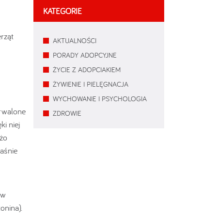
KATEGORIE
rząt
AKTUALNOŚCI
PORADY ADOPCYJNE
ŻYCIE Z ADOPCIAKIEM
ŻYWIENIE I PIELĘGNACJA
WYCHOWANIE I PSYCHOLOGIA
trwalone
ZDROWIE
i niej
użo
aśnie
 w
onina).