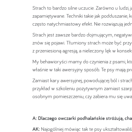
Strach to bardzo silne uczucie. Zarówno u ludzi, j
zapamiętywane. Techniki takie jak podduszanie, k
często natychmiastowy efekt. Nie rozwiązują jed
Strach jest zawsze bardzo dojmującym, negatywny
znów się pojawi. Tłumiony strach może być przy
z przeniesioną agresją, a nieleczony lęk w konse
My behawioryści mamy do czynienia z psami, któ
właśnie w taki awersyjny sposób. Te psy mają
Zamiast kary awersyjnej, powodującej ból i strac
przykład w szkoleniu pozytywnym zamiast szarpa
osobnym pomieszczeniu, czy zabiera mu się uw
A:
Dlaczego owczarki podhalańskie stróżują, cha
AK:
Najogólniej mówiąc tak te psy ukształtowali