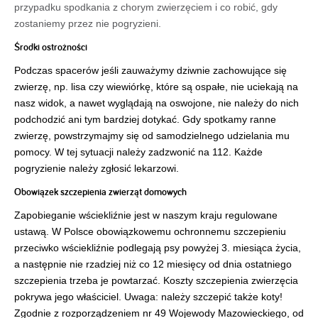
przypadku spodkania z chorym zwierzęciem i co robić, gdy 
zostaniemy przez nie pogryzieni. 
Środki ostrożności
Podczas spacerów jeśli zauważymy dziwnie zachowujące się 
zwierzę, np. lisa czy wiewiórkę, które są ospałe, nie uciekają na 
nasz widok, a nawet wyglądają na oswojone, nie należy do nich 
podchodzić ani tym bardziej dotykać. Gdy spotkamy ranne 
zwierzę, powstrzymajmy się od samodzielnego udzielania mu 
pomocy. W tej sytuacji należy zadzwonić na 112. Każde 
pogryzienie należy zgłosić lekarzowi. 
Obowiązek szczepienia zwierząt domowych
Zapobieganie wściekliźnie jest w naszym kraju regulowane 
ustawą. W Polsce obowiązkowemu ochronnemu szczepieniu 
przeciwko wściekliźnie podlegają psy powyżej 3. miesiąca życia, 
a następnie nie rzadziej niż co 12 miesięcy od dnia ostatniego 
szczepienia trzeba je powtarzać. Koszty szczepienia zwierzęcia 
pokrywa jego właściciel. Uwaga: należy szczepić także koty! 
Zgodnie z rozporządzeniem nr 49 Wojewody Mazowieckiego, od 