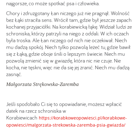
najgorsze, co może spotkać psa i człowieka.
Chory i zdruzgotany Łan niczego już nie pragnął. Wolność
bez Łąki straciła sens. Wrócił tam, gdzie był jeszcze zapach
kochanej przyjaciółki. Na korabiewicką łąkę. Widział ludzi ze
schroniska, którzy patrzyli na niego z oddali. W ich oczach
była troska. Ale Łan niczego od nich nie oczekiwał. Niech
mu dadzą spokój. Niech tylko pozwolą leżeć tu, gdzie bawił
się z Łąką, gdzie oboje śnili o lepszym świecie. Niech mu
pozwolą zmienić się w gwiazdę, która nic nie czuje. Nie
kocha, nie tęskni, więc nie da się jej zranić. Niech mu dadzą
zasnąć.
Małgorzata Strękowska-Zaremba
Jeśli spodobało Ci się to opowiadanie, możesz wpłacić
datek na rzecz schroniska w
Korabiewicach
https://korabkoweopowiesci.pl/korabkowe-
opowiesci/malgorzata-strekowska-zaremba-psia-gwiazda/