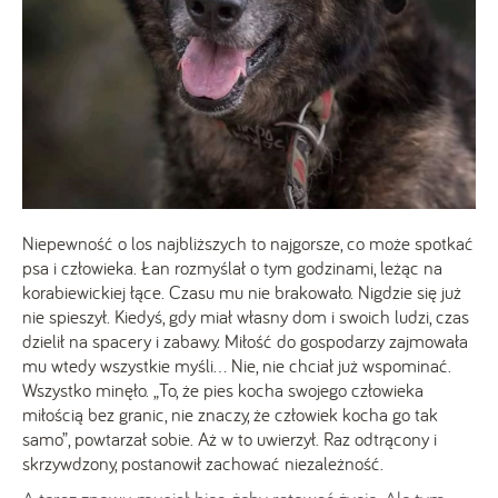
Niepewność o los najbliższych to najgorsze, co może spotkać
psa i człowieka. Łan rozmyślał o tym godzinami, leżąc na
korabiewickiej łące. Czasu mu nie brakowało. Nigdzie się już
nie spieszył. Kiedyś, gdy miał własny dom i swoich ludzi, czas
dzielił na spacery i zabawy. Miłość do gospodarzy zajmowała
mu wtedy wszystkie myśli… Nie, nie chciał już wspominać.
Wszystko minęło. „To, że pies kocha swojego człowieka
miłością bez granic, nie znaczy, że człowiek kocha go tak
samo”, powtarzał sobie. Aż w to uwierzył. Raz odtrącony i
skrzywdzony, postanowił zachować niezależność.