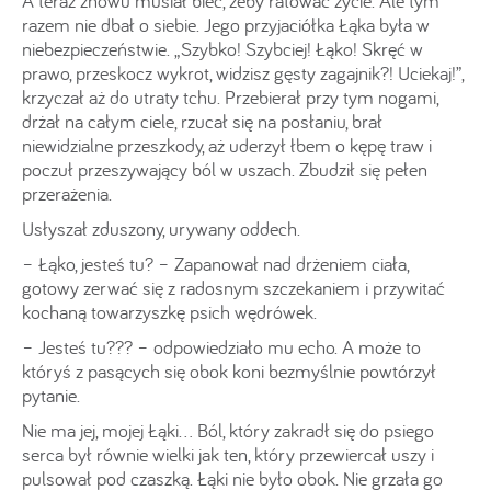
A teraz znowu musiał biec, żeby ratować życie. Ale tym
razem nie dbał o siebie. Jego przyjaciółka Łąka była w
niebezpieczeństwie. „Szybko! Szybciej! Łąko! Skręć w
prawo, przeskocz wykrot, widzisz gęsty zagajnik?! Uciekaj!”,
krzyczał aż do utraty tchu. Przebierał przy tym nogami,
drżał na całym ciele, rzucał się na posłaniu, brał
niewidzialne przeszkody, aż uderzył łbem o kępę traw i
poczuł przeszywający ból w uszach. Zbudził się pełen
przerażenia.
Usłyszał zduszony, urywany oddech.
– Łąko, jesteś tu? – Zapanował nad drżeniem ciała,
gotowy zerwać się z radosnym szczekaniem i przywitać
kochaną towarzyszkę psich wędrówek.
– Jesteś tu??? – odpowiedziało mu echo. A może to
któryś z pasących się obok koni bezmyślnie powtórzył
pytanie.
Nie ma jej, mojej Łąki… Ból, który zakradł się do psiego
serca był równie wielki jak ten, który przewiercał uszy i
pulsował pod czaszką. Łąki nie było obok. Nie grzała go