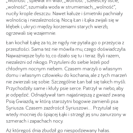
„Wolność”, śpiewał im wiatr, „wolność”, szeleściły liście,
„wolność”, szumiała woda w strumieniach, „wolność”,
nuciły krople deszczu. Nawet kałuże i śmietniki pachniały
wolnością i niezależnością. Nocą Łan i Łąka zwijali się w
kłębek i, ukryci między korzeniami starych wierzb,
ogrzewali się wzajemnie.
Łan kochał Łąkę za to, że nigdy nie pytała go o przeżycia z
przeszłości. Sama też nie mówiła mu, czego doświadczyła.
Najważniejsze było to, co działo się tu i teraz. Byli razem,
niezależni od nikogo. Przytuleni do siebie leżeli pod
chłodnym nocnym niebem. Czasem marzyli o własnym
domu i własnym człowieku do kochania, ale z tych marzeń
nie zwierzali się sobie. Szczególnie Łan bał się takich myśli.
Przychodziły same i kłuły psie serce. Patrzył w niebo, aby
je odpędzić. Odnajdywał tam najjaśniejszą z gwiazd zwaną
Psią Gwiazdą, w którą starożytni bogowie zamienili psa
Syriusza. Czasem zazdrościł Syriuszowi… Przytulał się
wtedy mocniej do śpiącej Łąki i strzegł jej snu zanurzony w
szmerach i zapachach nocy.
Aż któregoś dnia zbudził go niespodziewany hałas.