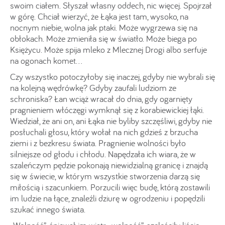
swoim ciałem. Słyszał własny oddech, nic więcej. Spojrzał
w górę. Chciał wierzyć, że Łąka jest tam, wysoko, na
nocnym niebie, wolna jak ptaki. Może wygrzewa się na
obłokach. Może zmieniła się w światło. Może biega po
Księżycu. Może spija mleko z Mlecznej Drogi albo serfuje
na ogonach komet…
Czy wszystko potoczyłoby się inaczej, gdyby nie wybrali się
na kolejną wędrówkę? Gdyby zaufali ludziom ze
schroniska? Łan wciąż wracał do dnia, gdy ogarnięty
pragnieniem włóczęgi wymknął się z korabiewickiej łąki.
Wiedział, że ani on, ani Łąka nie byliby szczęśliwi, gdyby nie
posłuchali głosu, który wołał na nich gdzieś z brzucha
ziemi i z bezkresu świata. Pragnienie wolności było
silniejsze od głodu i chłodu. Napędzała ich wiara, że w
szaleńczym pędzie pokonają niewidzialną granicę i znajdą
się w świecie, w którym wszystkie stworzenia darzą się
miłością i szacunkiem. Porzucili więc budę, którą zostawili
im ludzie na łące, znaleźli dziurę w ogrodzeniu i popędzili
szukać innego świata.