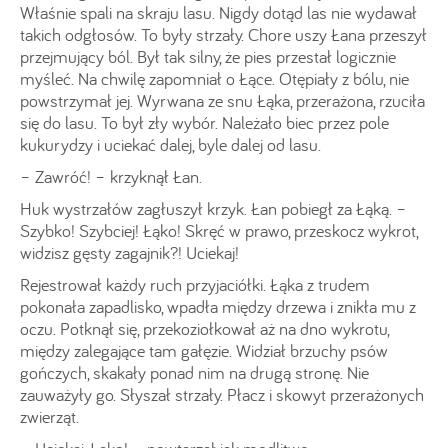
Właśnie spali na skraju lasu. Nigdy dotąd las nie wydawał
takich odgłosów. To były strzały. Chore uszy Łana przeszył
przejmujący ból. Był tak silny, że pies przestał logicznie
myśleć. Na chwilę zapomniał o Łące. Otępiały z bólu, nie
powstrzymał jej. Wyrwana ze snu Łąka, przerażona, rzuciła
się do lasu. To był zły wybór. Należało biec przez pole
kukurydzy i uciekać dalej, byle dalej od lasu.
– Zawróć! – krzyknął Łan.
Huk wystrzałów zagłuszył krzyk. Łan pobiegł za Łąką. –
Szybko! Szybciej! Łąko! Skręć w prawo, przeskocz wykrot,
widzisz gęsty zagajnik?! Uciekaj!
Rejestrował każdy ruch przyjaciółki. Łąka z trudem
pokonała zapadlisko, wpadła między drzewa i znikła mu z
oczu. Potknął się, przekoziołkował aż na dno wykrotu,
między zalegające tam gałęzie. Widział brzuchy psów
gończych, skakały ponad nim na drugą stronę. Nie
zauważyły go. Słyszał strzały. Płacz i skowyt przerażonych
zwierząt.