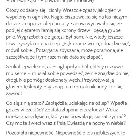
– Uciekaj, Łąko! – powtarzał jak modlitwę.
Głosy oddalały się i cichły. Wreszcie zgasły jak ogień w
wypalonym ognisku. Nagła cisza zwaliła się na las niczym
deszcz z napęczniałej chmury. Łanowi wydawało się, że
pod jej ciężarem łamią się korony drzew i pękają grube
pnie. Wygrzebał się z gałęzi. Był sam. Nie, wtedy jeszcze
towarzyszyła mu nadzieja. „Łąka zaraz wróci, odnajdzie się”,
mówił sobie. „Potargana, zdyszana, może poraniona, ale
szczęśliwa, że i tym razem nie dała się złapać”.
Szukał jej wiele dni, aż – ogłupiały z bólu, który rozrywał
mu serce – musiał sobie powiedzieć, że nie znajdzie do niej
drogi. Nie pomógł doskonały węch. Przywoływał ją
głosem tęsknoty. Psy znają ten trop jak nikt inny. Też się
zawiódł.
Co się z nią stało? Zabłądziła, uciekając na oślep? Wpadła
gdzieś w czeluść? Została złapana przez ludzi? Wciąż
ucieka gnana lękiem, który nie pozwala jej się zatrzymać?
Czy może świeci wraz z Psią Gwiazdą na nocnym niebie?
Pozostała niepewność. Niepewność o los najbliższych, to