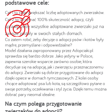
podstawowe cele:
Cel 1 to stale zwiększać liczbę adoptowanych zwierzaków.
czyli
Cel 2 to utrzymać 100% skuteczność adopcji,
sprawić, żeby wszystkie adoptowane zwierzaki już na
zawsze zostały w swoich stałych domach.
Co zatem robić, żeby decyzje o adopcji psów i kotów były
mądre, przemyślane i odpowiedzialne?
Model działania zaproponowany przez Adopciaki.pl
sprawdza się bardzo dobrze. Jako jedyny w Polsce,
zapewnia szerokie wsparcie zarówno osobie, która
decyduje się na adopcję, jak i zwierzęciu przeznaczonemu
do adopcji. Zwierzaki są dobrze przygotowane do adopcji
dzięki opiece w domach tymczasowych. Z kolei osoby
chcące adoptować psa lub kota, są szczegółowo pytane o
swoje potrzeby, oczekiwania i styl życia. Dzięki temu można
dobrać pary nieomal idealne.
Na czym polega przygotowanie
zwierzaków do adopcji?