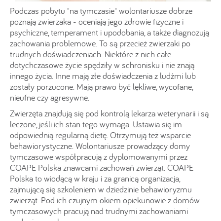
Podczas pobytu "na tymczasie" wolontariusze dobrze
poznają zwierzaka - oceniają jego zdrowie fizyczne i
psychiczne, temperament i upodobania, a także diagnozują
zachowania problemowe. To są przecież zwierzaki po
trudnych doświadczeniach. Niektóre z nich całe
dotychczasowe życie spędziły w schronisku i nie znają
innego życia. Inne mają złe doświadczenia z ludźmi lub
zostały porzucone. Mają prawo być lękliwe, wycofane,
nieufne czy agresywne.
Zwierzęta znajdują się pod kontrolą lekarza weterynarii i są
leczone, jeśli ich stan tego wymaga. Ustawia się im
odpowiednią regularną dietę. Otrzymują też wsparcie
behawiorystyczne. Wolontariusze prowadzący domy
tymczasowe współpracują z dyplomowanymi przez
COAPE Polska znawcami zachowań zwierząt. COAPE
Polska to wiodącą w kraju i za granicą organizacja,
zajmującą się szkoleniem w dziedzinie behawioryzmu
zwierząt. Pod ich czujnym okiem opiekunowie z domów
tymczasowych pracują nad trudnymi zachowaniami