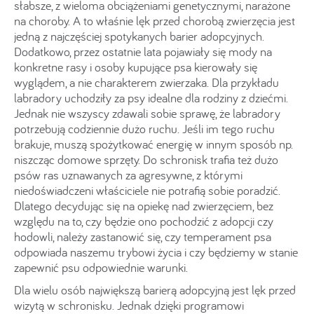
słabsze, z wieloma obciążeniami genetycznymi, narażone
na choroby. A to właśnie lęk przed chorobą zwierzęcia jest
jedną z najczęściej spotykanych barier adopcyjnych.
Dodatkowo, przez ostatnie lata pojawiały się mody na
konkretne rasy i osoby kupujące psa kierowały się
wyglądem, a nie charakterem zwierzaka. Dla przykładu
labradory uchodziły za psy idealne dla rodziny z dziećmi.
Jednak nie wszyscy zdawali sobie sprawę, że labradory
potrzebują codziennie dużo ruchu. Jeśli im tego ruchu
brakuje, muszą spożytkować energię w innym sposób np.
niszcząc domowe sprzęty. Do schronisk trafia też dużo
psów ras uznawanych za agresywne, z którymi
niedoświadczeni właściciele nie potrafią sobie poradzić.
Dlatego decydując się na opiekę nad zwierzęciem, bez
względu na to, czy będzie ono pochodzić z adopcji czy
hodowli, należy zastanowić się, czy temperament psa
odpowiada naszemu trybowi życia i czy będziemy w stanie
zapewnić psu odpowiednie warunki.
Dla wielu osób największą barierą adopcyjną jest lęk przed
wizytą w schronisku. Jednak dzięki programowi