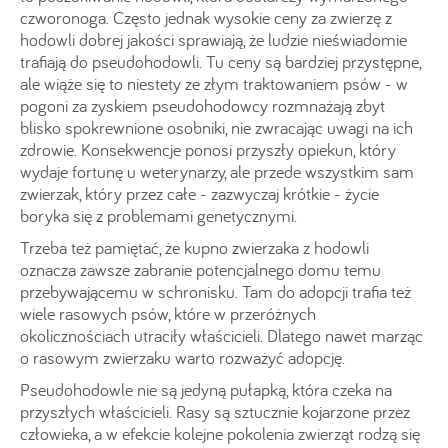
czworonoga. Często jednak wysokie ceny za zwierzę z
hodowli dobrej jakości sprawiają, że ludzie nieświadomie
trafiają do pseudohodowli. Tu ceny są bardziej przystępne,
ale wiąże się to niestety ze złym traktowaniem psów - w
pogoni za zyskiem pseudohodowcy rozmnażają zbyt
blisko spokrewnione osobniki, nie zwracając uwagi na ich
zdrowie. Konsekwencje ponosi przyszły opiekun, który
wydaje fortunę u weterynarzy, ale przede wszystkim sam
zwierzak, który przez całe - zazwyczaj krótkie - życie
boryka się z problemami genetycznymi.
Trzeba też pamiętać, że kupno zwierzaka z hodowli
oznacza zawsze zabranie potencjalnego domu temu
przebywającemu w schronisku. Tam do adopcji trafia też
wiele rasowych psów, które w przeróżnych
okolicznościach utraciły właścicieli. Dlatego nawet marząc
o rasowym zwierzaku warto rozważyć adopcję.
Pseudohodowle nie są jedyną pułapką, która czeka na
przyszłych właścicieli. Rasy są sztucznie kojarzone przez
człowieka, a w efekcie kolejne pokolenia zwierząt rodzą się