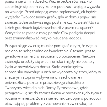
pojawia się w nim dziecko. Ważne będzie również, kto
zaopiekuje się psem czy kotem podczas Twojego wyjazdu
na wakacje. Przed adopcją warto zaplanować, jak będzie
wyglądał Twój codzienny grafik, gdy w domu pojawi się
zwierzę. Gdzie ustawisz jego posłanie czy kuwetę? Kto i w
jakich godzinach będzie wychodził z psem na spacer?
Wszystkie te pytania mają pomóc Ci w podjęciu decyzji
oraz zminimalizować ryzyko nieudanej adopcji.
Przygarniając zwierzę musisz pamiętać o tym, że często
ma ono za sobą trudne doświadczenia. Czasami jest to
gwałtowna śmierć właściciela lub porzucenie. Niektóre
zwierzęta urodziły się w schronisku i nigdy nie poznały
życia w prawdziwym domu. Stałe zamknięcie w
schronisku wywołuje u nich niewyobrażalny stres, który w
znacznym stopniu wpływa na ich zachowanie i
uniemożliwia poznanie prawdziwego charakteru.
Tworzymy więc dla nich Domy Tymczasowe, gdzie
przygotowują się do zamieszkania w mieszkaniu, do życia z
rodziną w mieście. Zdarza się jednak, że dopiero po adopcji
ujawniają się problemy z zachowaniem zwierzaka, np.