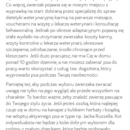
Co więcej, zwierzak pojawia się w nowym miejscu z
wyprawką na start: dobraną przez specjalistę do spraw
dietetyki weterynaryjnej karmą na pierwsze miesiące,
voucherami na wizytę u lekarza weterynarii i konsultację
behawioralną. Jednak po okresie adaptacyjnym pojawią się
stałe wydatki na utrzymanie zwierzaka: koszty karmy,
wizyty kontrolne u lekarza weterynarii, okresowe
szczepienia, odrobaczanie, środki chroniące przed
kleszczami. Jeśli dużo pracujesz, nie ma Cię w domu
ponad 10 godzin dziennie, a nie możesz zabierać psa do
pracy, warto skorzystać z usług tzw. dogsittera, który
wyprowadzi psa podczas Twojej nieobecności.
Pamiętaj też, aby podczas wyboru zwierzaka zwracać
uwagę nie tylko na jego wygląd, ale przede wszystkim na
charakter. To bardzo ważne, żeby znaleźć zwierzę pasujące
do Twojego stylu życia. Jeśli jesteś osobą, która najlepiej
czuje się w domu na kanapie z kubkiem herbaty i książką,
nie adoptuj aktywnego psa w typie np. Jacka Russella. Kot
indywidualista nie będzie z kolei dobrym wyborem dla
rodziny z małym dzieckiem, które będzie próbowało