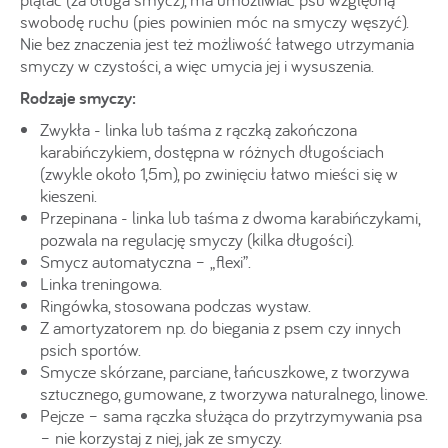
swobodę ruchu (pies powinien móc na smyczy węszyć).
Nie bez znaczenia jest też możliwość łatwego utrzymania
smyczy w czystości, a więc umycia jej i wysuszenia.
Rodzaje smyczy:
Zwykła - linka lub taśma z rączką zakończona
karabińczykiem, dostępna w różnych długościach
(zwykle około 1,5m), po zwinięciu łatwo mieści się w
kieszeni.
Przepinana - linka lub taśma z dwoma karabińczykami,
pozwala na regulację smyczy (kilka długości).
Smycz automatyczna – „flexi”.
Linka treningowa.
Ringówka, stosowana podczas wystaw.
Z amortyzatorem np. do biegania z psem czy innych
psich sportów.
Smycze skórzane, parciane, łańcuszkowe, z tworzywa
sztucznego, gumowane, z tworzywa naturalnego, linowe.
Pejcze – sama rączka służąca do przytrzymywania psa
– nie korzystaj z niej, jak ze smyczy.