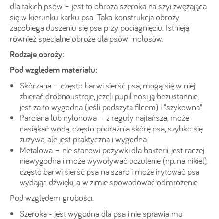
dla takich psów – jest to obroża szeroka na szyi zwężająca
się w kierunku karku psa. Taka konstrukcja obroży
zapobiega duszeniu się psa przy pociągnięciu. Istnieją
również specjalne obroże dla psów molosów.
Rodzaje obroży:
Pod względem materiału:
Skórzana – często barwi sierść psa, mogą się w niej
zbierać drobnoustroje, jeżeli pupil nosi ją bezustannie,
jest za to wygodna (jeśli podszyta filcem) i "szykowna".
Parciana lub nylonowa – z reguły najtańsza, może
nasiąkać wodą, często podrażnia skórę psa, szybko się
zużywa, ale jest praktyczna i wygodna.
Metalowa – nie stanowi pożywki dla bakterii, jest raczej
niewygodna i może wywoływać uczulenie (np. na nikiel),
często barwi sierść psa na szaro i może irytować psa
wydając dźwięki, a w zimie spowodować odmrożenie.
Pod względem grubości:
Szeroka - jest wygodna dla psa i nie sprawia mu