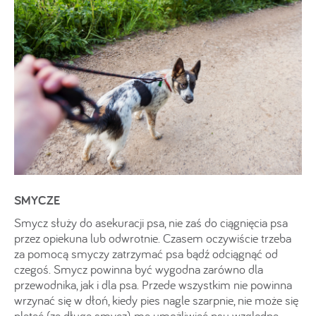
SMYCZE
Smycz służy do asekuracji psa, nie zaś do ciągnięcia psa
przez opiekuna lub odwrotnie. Czasem oczywiście trzeba
za pomocą smyczy zatrzymać psa bądź odciągnąć od
czegoś. Smycz powinna być wygodna zarówno dla
przewodnika, jak i dla psa. Przede wszystkim nie powinna
wrzynać się w dłoń, kiedy pies nagle szarpnie, nie może się
plątać (za długa smycz), ma umożliwiać psu względną