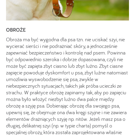
OBROŻE
Obroża ma być wygodna dla psa tzn. nie uciskać szyi, nie
wycierać sierści i nie podrażniać skóry, a jednocześnie
zapewniać bezpieczeństwo i kontrolę nad psem. Powinna
być odpowiednio szeroka i dobrze dopasowana, czyli nie
może być zapięta zbyt ciasno lub zbyt luźno. Zbyt ciasne
zapięcie powoduje dyskomfort u psa, zbyt luźne natomiast
umożliwia wyswobodzenie się psa, zwykle w
niebezpiecznych sytuacjach, takich jak próba ucieczki ze
strachu. W praktyce obrożę zapinamy tak, aby po zapięciu
można było włożyć niezbyt luźno dwa palce między
obrożę a szyję psa. Dobierając obrożę dla swojego psa,
upewnij się, że obejmuje ona dwa kręgi szyjne i nie zawiera
elementów drażniących szyję np. nitów. Jeżeli masz psa o
długiej, delikatnej szyi (np. w typie charta) pomyśl o
specjalnej obroży, która została zaprojektowana właśnie