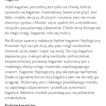
Jeżeli kaganiec potrzebny jest tylko na chwilę, dobrze
sprawdzi się kaganiec materiałowy (weterynaryjny). Jest
lekki i miękki, ale przy dłuższym noszeniu pies nie może
otworzyć pyska i chłodzić się w upalne dni, a dodatkowo
na pysku psa powstają odparzenia. Z kolei zimą dostaje się
do niego śnieg i kaganiec robi się mokry.
Na dłuższe spacery najlepszy będzie kaganiec fizjologiczny.
Powinien być na tyle duży, aby pies mógł swobodnie
otwierać pysk, ziajać i napić się wody. Ten typ kagańca
zapewnia psu maksymalną swobodę i jednocześnie
bezpieczeństwo, ponieważ kaganiec wykonany jest z
miękkiego, elastycznego materiału, zapobiegającego
urazom. Kaganiec fizjologiczny psy akceptują najchętniej.
Dzięki oryginalnej konstrukcji kagańca pies nie da rady go
ściągnąć. Wykonany jest z lekkiego powlekanego metalu,
co zapobiega odparzeniom i przedłuża żywotność
kagańca. Niektóre modele pozwalają psu na pobieranie
smakołyków.
Rodzaje kagańców: