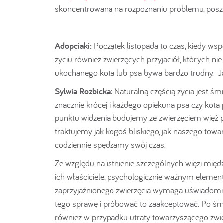
skoncentrowaną na rozpoznaniu problemu, poszuk
Adopciaki:
Początek listopada to czas, kiedy ws
życiu również zwierzęcych przyjaciół, których ni
ukochanego kota lub psa bywa bardzo trudny. J
Sylwia Rozbicka:
Naturalną częścią życia jest śm
znacznie krócej i każdego opiekuna psa czy kot
punktu widzenia budujemy ze zwierzęciem więź
traktujemy jak kogoś bliskiego, jak naszego tow
codziennie spędzamy swój czas.
Ze względu na istnienie szczególnych więzi międz
ich właściciele, psychologicznie ważnym element
zaprzyjaźnionego zwierzęcia wymaga uświadomienia
tego sprawę i próbować to zaakceptować. Po śm
również w przypadku utraty towarzyszącego zwier