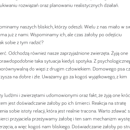
iwaniu rozwiązań oraz planowaniu realistycznych działań.
pominamy naszych bliskich, którzy odeszli. Wielu z nas miało w 
e ma już z nami. Wspominamy ich, ale czas żałoby po odejściu
ak sobie z tym radzić?
ierć. Odchodzą również nasze zaprzyjaźnione zwierzęta. Żyją one
a prawdopodobnie taka sytuacja kiedyś spotyka. Z psychologiczne
 porównywalną do więzi z drugim człowiekiem. Domowego psa cz
arzysza na dobre i złe. Uważamy go za kogoś wyjątkowego, z kim
y ludźmi i zwierzętami udomowionymi oraz fakt, że żyją one króce
em jest doświadczanie żałoby po ich śmierci. Reakcja na stratę
 sobie istoty relacji, która jest realnie tracona. Warto zdawać s
ierci przyjaciela przeżywamy żałobę i ten sam mechanizm wystę
zęcia, a więc kogoś nam bliskiego. Doświadczanie żałoby po str