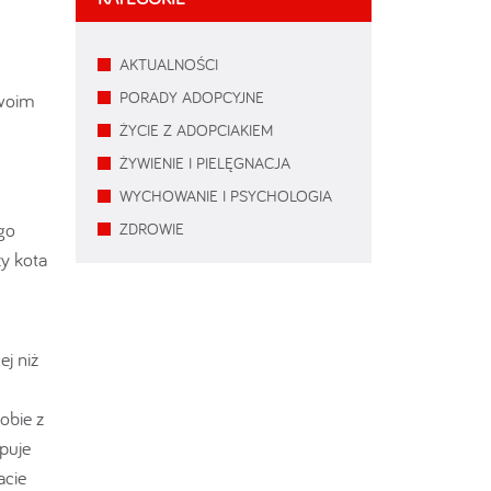
AKTUALNOŚCI
PORADY ADOPCYJNE
swoim
ŻYCIE Z ADOPCIAKIEM
ŻYWIENIE I PIELĘGNACJA
WYCHOWANIE I PSYCHOLOGIA
go
ZDROWIE
y kota
j niż
obie z
puje
acie