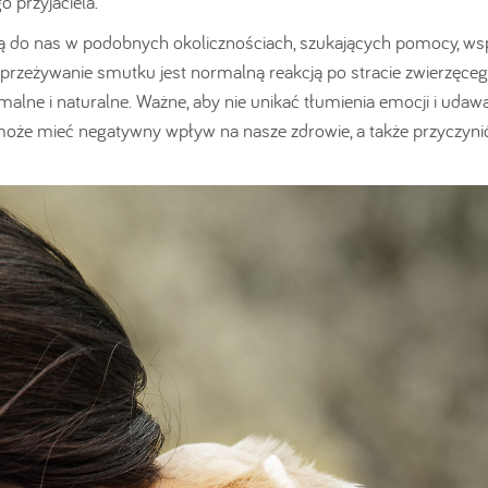
 przyjaciela.
do nas w podobnych okolicznościach, szukających pomocy, wsp
e przeżywanie smutku jest normalną reakcją po stracie zwierzęce
malne i naturalne. Ważne, aby nie unikać tłumienia emocji i udawa
y może mieć negatywny wpływ na nasze zdrowie, a także przyczynić