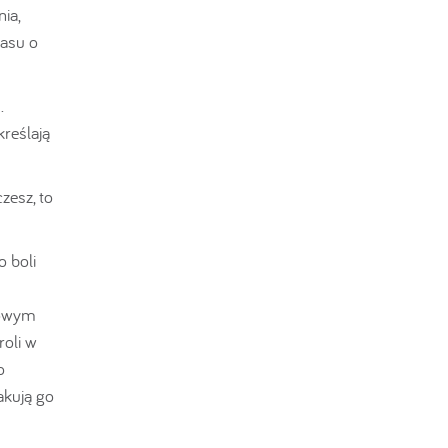
nia,
zasu o
.
reślają
zesz, to
 boli
rowym
roli w
o
akują go