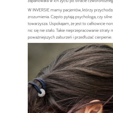
zapanowała w ich życiu po stracie czworonożnego
W INVERSIE mamy pacjentów, którzy przychodzą 
zrozumienia. Często pytają psychologa, czy siln
towarzysza. Uspokajam, że jest to całkowicie nor
nic się nie stało. Takie nieprzepracowanie strat
poważniejszych zaburzeń i przedłużać cierpienie.