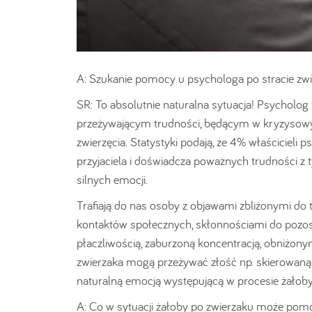
A: Szukanie pomocy u psychologa po stracie zwi
SR: To absolutnie naturalna sytuacja! Psycholog
przeżywającym trudności, będącym w kryzysowyc
zwierzęcia. Statystyki podają, że 4% właścicieli
przyjaciela i doświadcza poważnych trudności z
silnych emocji.
Trafiają do nas osoby z objawami zbliżonymi do ty
kontaktów społecznych, skłonnościami do pozo
płaczliwością, zaburzoną koncentracją, obniżonym
zwierzaka mogą przeżywać złość np. skierowaną n
naturalną emocją występującą w procesie żałoby
A: Co w sytuacji żałoby po zwierzaku może pomó