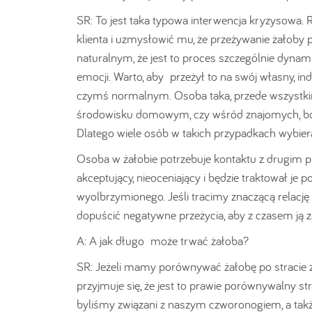
SR: To jest taka typowa interwencja kryzysowa. 
klienta i uzmysłowić mu, że przeżywanie żałoby po
naturalnym, że jest to proces szczególnie dynam
emocji. Warto, aby przeżył to na swój własny, i
czymś normalnym. Osoba taka, przede wszystkim
środowisku domowym, czy wśród znajomych, bo np
Dlatego wiele osób w takich przypadkach wybie
Osoba w żałobie potrzebuje kontaktu z drugim p
akceptujący, nieoceniający i będzie traktował je
wyolbrzymionego. Jeśli tracimy znaczącą relację 
dopuścić negatywne przeżycia, aby z czasem ją z
A: A jak długo może trwać żałoba?
SR: Jeżeli mamy porównywać żałobę po stracie zw
przyjmuje się, że jest to prawie porównywalny str
byliśmy związani z naszym czworonogiem, a także 