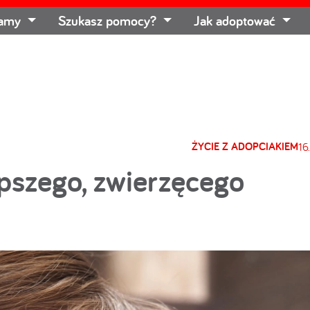
łamy
Szukasz pomocy?
Jak adoptować
ŻYCIE Z ADOPCIAKIEM
16
pszego, zwierzęcego