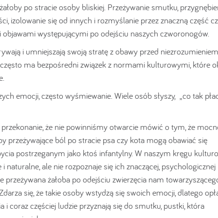
k żałoby po stracie osoby bliskiej. Przeżywanie smutku, przygnębie
, izolowanie się od innych i rozmyślanie przez znaczną część c
mi objawami występującymi po odejściu naszych czworonogów.
ukrywają i umniejszają swoją stratę z obawy przed niezrozumieniem
ąt często ma bezpośredni związek z normami kulturowymi, które ok
e.
ych emocji, często wyśmiewanie. Wiele osób słyszy, „co tak płac
 przekonanie, że nie powinniśmy otwarcie mówić o tym, że mocno
by przeżywające ból po stracie psa czy kota mogą obawiać się
y bycia postrzeganym jako ktoś infantylny. W naszym kręgu kultu
 i naturalne, ale nie rozpoznaje się ich znaczącej, psychologicznej 
ie przeżywana żałoba po odejściu zwierzęcia nam towarzysząceg
darza się, że takie osoby wstydzą się swoich emocji, dlatego opł
 i coraz częściej ludzie przyznają się do smutku, pustki, która