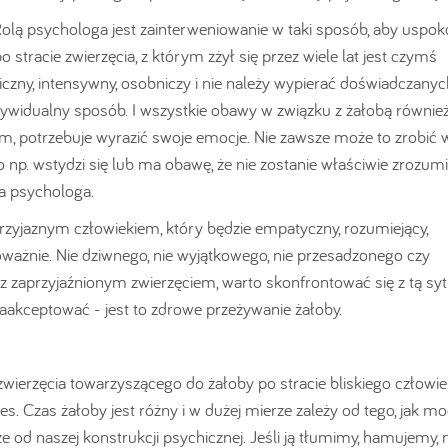
Rolą psychologa jest zainterweniowanie w taki sposób, aby uspok
 stracie zwierzęcia, z którym zżył się przez wiele lat jest czymś
iczny, intensywny, osobniczy i nie należy wypierać doświadczanyc
ndywidualny sposób. I wszystkie obawy w związku z żałobą równie
, potrzebuje wyrazić swoje emocje. Nie zawsze może to zrobić 
. wstydzi się lub ma obawę, że nie zostanie właściwie zrozumi
ra psychologa.
rzyjaznym człowiekiem, który będzie empatyczny, rozumiejący,
 poważnie. Nie dziwnego, nie wyjątkowego, nie przesadzonego czy
z zaprzyjaźnionym zwierzęciem, warto skonfrontować się z tą syt
aakceptować - jest to zdrowe przeżywanie żałoby.
ierzęcia towarzyszącego do żałoby po stracie bliskiego człowie
es. Czas żałoby jest różny i w dużej mierze zależy od tego, jak m
od naszej konstrukcji psychicznej. Jeśli ją tłumimy, hamujemy, n