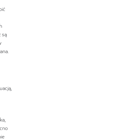
oić
h
ż są
w
ana.
uacją,
ka,
ocno
ie