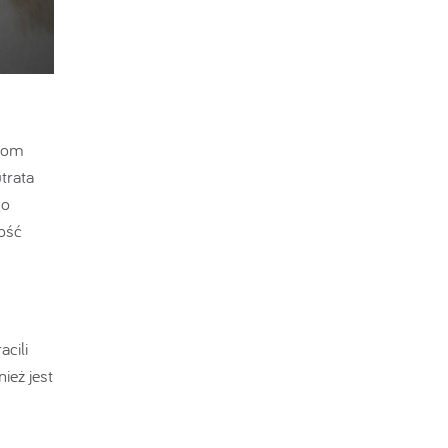
obom
trata
go
ość
cili
ież jest