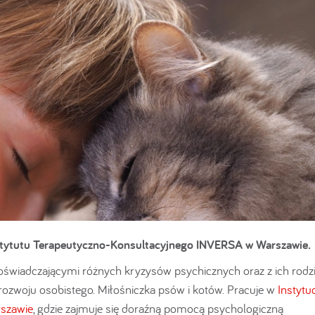
stytutu Terapeutyczno-Konsultacyjnego INVERSA w Warszawie.
oświadczającymi różnych kryzysów psychicznych oraz z ich rodz
rozwoju osobistego. Miłośniczka psów i kotów. Pracuje w
Instytuc
szawie
, gdzie zajmuje się doraźną pomocą psychologiczną