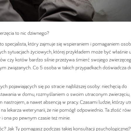
erzęcia to nic dziwnego?
 to specjalista, który zajmuje się wspieraniem i pomaganiem os
h sytuacjach życiowych, której przykładem może być właśnie u
 psów czy kotów bardzo silnie przeżywa śmierć swojego zwierzęce
 tym związanych. Co 5 osoba w takich przypadkach doświadcza d
ch pojawiających się po stracie najbliższej osoby: niechęcią do
stawania w domu, rozmyślaniem o swoim utraconym zwierzęciu,
 nastrojem, a nawet absencją w pracy. Czasami ludzie, którzy utra
a lekarza weterynarii, że nie pomógł odpowiednio. Ta złość równ
 i ona po pewnym czasie też minie.
c? Jak Ty pomagasz podczas takiej konsultacji psychologicznej?