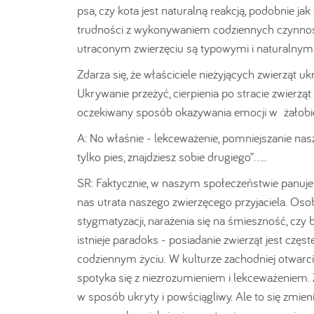
psa, czy kota jest naturalną reakcją, podobnie ja
trudności z wykonywaniem codziennych czynności
utraconym zwierzęciu są typowymi i naturalny
Zdarza się, że właściciele nieżyjących zwierząt 
Ukrywanie przeżyć, cierpienia po stracie zwierz
oczekiwany sposób okazywania emocji w żałobi
A: No właśnie - lekceważenie, pomniejszanie nasz
tylko pies, znajdziesz sobie drugiego”…..
SR: Faktycznie, w naszym społeczeństwie panuje
nas utrata naszego zwierzęcego przyjaciela. Oso
stygmatyzacji, narażenia się na śmieszność, cz
istnieje paradoks - posiadanie zwierząt jest częste
codziennym życiu. W kulturze zachodniej otwarc
spotyka się z niezrozumieniem i lekceważeniem. Z
w sposób ukryty i powściągliwy. Ale to się zmienia