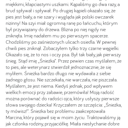
miękkimi, kłapciastymi uszkami. Kąpaliśmy go dwa razy, a
brud spływał i spływał. Po drugiej kąpieli okazało się, że
pies jest biały, a nie szary i wygląda jak polski owczarek
nizinny! Na szyi miał ogromną ranę po łańcuchu, którym
był przywiązany do drzewa. Blizna po niej nigdy nie
zniknęła. Imię nadałem mu po pierwszym spacerze.
Chodziliśmy po zaśnieżonych ulicach osiedla. W pewnej
chwili pies zniknął. Zobaczyłem tylko trzy czarne węgielki.
Okazało się, że to nos i oczy psa. Był tak biały, jak pierwszy
śnieg. Stąd imię „Śnieżka”. Przez pewien czas myślałem, że
to pies, ale weterynarz stwierdził jednoznacznie, że się
myliłem. Śnieżka bardzo długo nie wydawała z siebie
żadnego głosu. Nie szczekała, nie warczała, nie piszczała.
Myślałem, że jest niema. Kiedyś jednak, pod wpływem
wielkich emocji przy zabawie, przemówiła! Moją radość
można porównać do radości ojca, który usłyszy pierwsze
słowa swojego dziecka! Krzyczałem ze szczęścia: „Śnieżka,
ty mówisz!”. Śnieżka bez problemu zaakceptowała
Marcina, który pojawił się w moim życiu. Traktowaliśmy ją
jak członka rodziny, przyjaciółkę. Miała niesłychanie dobre