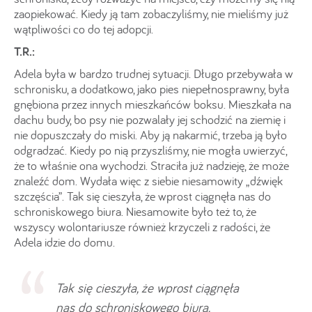
zaopiekować. Kiedy ją tam zobaczyliśmy, nie mieliśmy już
wątpliwości co do tej adopcji.
T.R.:
Adela była w bardzo trudnej sytuacji. Długo przebywała w
schronisku, a dodatkowo, jako pies niepełnosprawny, była
gnębiona przez innych mieszkańców boksu. Mieszkała na
dachu budy, bo psy nie pozwalały jej schodzić na ziemię i
nie dopuszczały do miski. Aby ją nakarmić, trzeba ją było
odgradzać. Kiedy po nią przyszliśmy, nie mogła uwierzyć,
że to właśnie ona wychodzi. Straciła już nadzieję, że może
znaleźć dom. Wydała więc z siebie niesamowity „dźwięk
szczęścia”. Tak się cieszyła, że wprost ciągnęła nas do
schroniskowego biura. Niesamowite było też to, że
wszyscy wolontariusze również krzyczeli z radości, że
Adela idzie do domu.
Tak się cieszyła, że wprost ciągnęła
nas do schroniskowego biura.