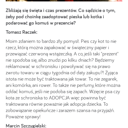
Zbliżają się święta i czas prezentów. Co sądzicie o tym,
żeby pod choinkę zaadoptować pieska lub kotka i
podarować go komuś w prezencie?
Tomasz Raczek:
Moim zdaniem to bardzo zły pomysł. Pies czy kot to nie
rzecz, którą można zapakować w świąteczny papier i
przewiązać czerwoną wstążeczką. A co, jeśli taki "prezent"
nie spodoba się, albo znudzi po kilku dniach? Będziemy
reklamować w schronisku i powoływać się na prawo
zwrotu towaru w ciągu tygodnia od daty zakupu?! Żyjąca
istota nie może być traktowana jak towar. To nie zegarek,
ani komórka, ani rower. To także nie perfumy, które można
oddać komuś, jeśli nie podoba się zapach. Wzięcie psa czy
kota ze schroniska to ADOPCJA więc powinna być
traktowana równie poważnie jak adopcja dziecka. To
zobowiązanie opiekuńcze i zarazem szansa na przyjaźń.
Poważne sprawy!
Marcin Szczygielski: