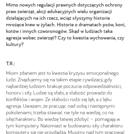
Mimo nowych regulacji prawnych dotyczących ochrony
praw zwierząt, akcji edukacyjnych wielu organizacji
działających na ich rzecz, wciąż słyszymy historie
mrożące krew w żyłach. Historie o dramatach psów, koni,
kotów i innych czworonogów. Skąd w ludziach taka
agresja wobec zwierząt? Czy to kwestia wychowania, czy
kultury?
T.R.:
Moim zdaniem jest to kwestia kryzysu emocjonalnego
ludzi. Znajdujemy się na takim etapie cywilizacji, gdy
najbardziej ludziom brakuje poczucia odpowiedzialności,
honoru i siły. Ludzie są słabi, a słabość prowadzi do
konfliktów i wojen. Ze słabości rodzi się lęk, a z lęku
agresja. Uważam, że pracując nad sobą i następnymi
pokoleniami, trzeba stawiać nie tyle na wiedzę, co na
siłęcharakteru. Bo wiedzę łatwiej zdobyć – pomagają w
tym komputery. Natomiast w budowaniu siły charakteru
komputery się nie przydadzą. Musimy nad tym pracować