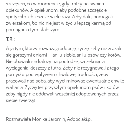
szczęścia, co w momencie, gdy trafiły na swoich
opiekunów. A opiekunom, aby podobne szczęście
spotykało ich jeszcze wiele razy. Żeby dalej pomagali
zwierzakom, bo nic nie jest w życiu lepszą karmą od
pomagania tym słabszym.
T.R.:
A ja tym, którzy rozważają adopcję, życzę, żeby nie zrażali
się gorszymi dniami – ani u siebie, ani u psów czy kotów.
Nie obawiali się kałuży na podłodze, szczeknięcia,
wyciągania kleszczy z futra. Żeby nie rezygnowali z tego
pomysłu pod wpływem chwilowej trudności; żeby
pracowali nad sobą, aby wyeliminować ewentualne chwile
wahania. Życzę też przyszłym opiekunom psów i kotów,
żeby nigdy nie oddawali wcześniej adoptowanych przez
siebie zwierząt.
Rozmawiała Monika Jaromin, Adopciaki.pl