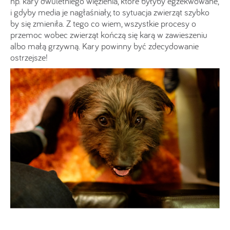
np. kary dwuletniego więzienia, które byłyby egzekwowane,
i gdyby media je nagłaśniały, to sytuacja zwierząt szybko
by się zmieniła. Z tego co wiem, wszystkie procesy o
przemoc wobec zwierząt kończą się karą w zawieszeniu
albo małą grzywną. Kary powinny być zdecydowanie
ostrzejsze!