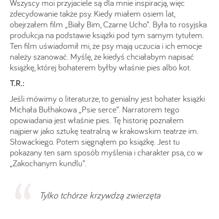
Wszyscy moi przyjaciele są dla mnie inspiracją, więc
zdecydowanie także psy. Kiedy miałem osiem lat,
obejrzałem film „Biały Bim, Czarne Ucho”. Była to rosyjska
produkcja na podstawie książki pod tym samym tytułem.
Ten film uświadomił mi, że psy mają uczucia i ich emocje
należy szanować. Myślę, że kiedyś chciałabym napisać
książkę, której bohaterem byłby właśnie pies albo kot.
T.R.:
Jeśli mówimy o literaturze, to genialny jest bohater książki
Michała Bułhakowa „Psie serce”. Narratorem tego
opowiadania jest właśnie pies. Tę historię poznałem
najpierw jako sztukę teatralną w krakowskim teatrze im.
Słowackiego. Potem sięgnąłem po książkę. Jest tu
pokazany ten sam sposób myślenia i charakter psa, co w
„Zakochanym kundlu”.
Tylko tchórze krzywdzą zwierzęta