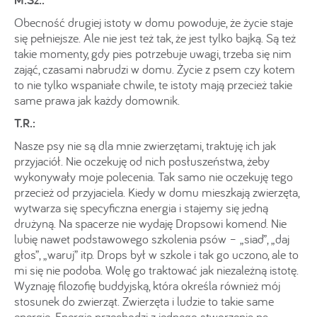
Obecność drugiej istoty w domu powoduje, że życie staje
się pełniejsze. Ale nie jest też tak, że jest tylko bajką. Są też
takie momenty, gdy pies potrzebuje uwagi, trzeba się nim
zająć, czasami nabrudzi w domu. Życie z psem czy kotem
to nie tylko wspaniałe chwile, te istoty mają przecież takie
same prawa jak każdy domownik.
T.R.:
Nasze psy nie są dla mnie zwierzętami, traktuję ich jak
przyjaciół. Nie oczekuję od nich posłuszeństwa, żeby
wykonywały moje polecenia. Tak samo nie oczekuję tego
przecież od przyjaciela. Kiedy w domu mieszkają zwierzęta,
wytwarza się specyficzna energia i stajemy się jedną
drużyną. Na spacerze nie wydaję Dropsowi komend. Nie
lubię nawet podstawowego szkolenia psów – „siad”, „daj
głos”, „waruj” itp. Drops był w szkole i tak go uczono, ale to
mi się nie podoba. Wolę go traktować jak niezależną istotę.
Wyznaję filozofię buddyjską, która określa również mój
stosunek do zwierząt. Zwierzęta i ludzie to takie same
energie. Energia przechodzi z jednego stworzenia na