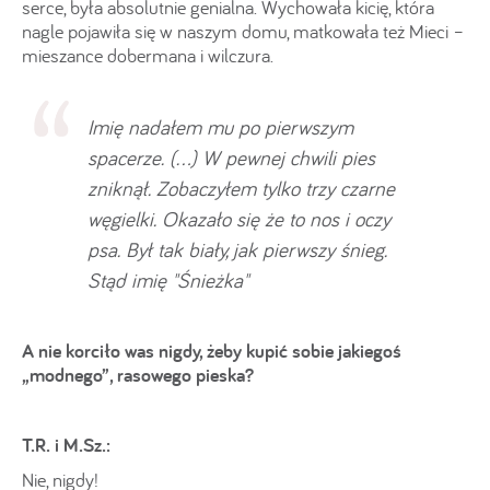
serce, była absolutnie genialna. Wychowała kicię, która
nagle pojawiła się w naszym domu, matkowała też Mieci –
mieszance dobermana i wilczura.
Imię nadałem mu po pierwszym
spacerze. (...) W pewnej chwili pies
zniknął. Zobaczyłem tylko trzy czarne
węgielki. Okazało się że to nos i oczy
psa. Był tak biały, jak pierwszy śnieg.
Stąd imię "Śnieżka"
A nie korciło was nigdy, żeby kupić sobie jakiegoś
„modnego”, rasowego pieska?
T.R. i M.Sz.:
Nie, nigdy!