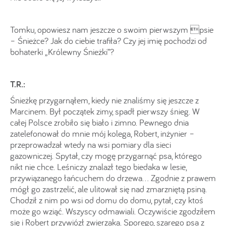
Tomku, opowiesz nam jeszcze o swoim pierwszym psie
– Śnieżce? Jak do ciebie trafiła? Czy jej imię pochodzi od
bohaterki „Królewny Śnieżki”?
T.R.:
Śnieżkę przygarnąłem, kiedy nie znaliśmy się jeszcze z
Marcinem. Był początek zimy, spadł pierwszy śnieg. W
całej Polsce zrobiło się biało i zimno. Pewnego dnia
zatelefonował do mnie mój kolega, Robert, inżynier –
przeprowadzał wtedy na wsi pomiary dla sieci
gazowniczej. Spytał, czy mogę przygarnąć psa, którego
nikt nie chce. Leśniczy znalazł tego biedaka w lesie,
przywiązanego łańcuchem do drzewa… Zgodnie z prawem
mógł go zastrzelić, ale ulitował się nad zmarzniętą psiną.
Chodził z nim po wsi od domu do domu, pytał, czy ktoś
może go wziąć. Wszyscy odmawiali. Oczywiście zgodziłem
się i Robert przywiózł zwierzaka. Sporego, szarego psa z