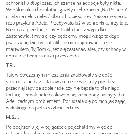
schronisku długi czas. Ich szanse na adopcję były nikłe.
Wspólna akcja bezpłatnej gazety i schroniska „Na Paluchu”
miała na celu znaleźć dla nich opiekunów. Naszą uwagę od
razu przykuła Adela. Przebywała już w schronisku trzy lata.
Nie miała przedniej łapy – trafiła tam z wypadku.
Zastanawialiśmy się, czy będziemy mogli wziąć takiego
psa, czy będziemy potrafili się nim zajmować. Ja się
martwiłem, Ty, Tomku, też się zastanawiałeś, czy schody w
domu nie będą za dużą przeszkodą.
T.R.:
Tak, w ówczesnym mieszkaniu znajdowały się dość
strome schody. Zastanawiałem się więc, czy pies bez
przedniej łapy da sobie radę, czy nie będzie to dla niego
torturą. Jednak potem okazało się, że schody nie były dla
Adeli żadnym problemem! Poruszała się po nich jak zając,
wskakując na piętro szybciej od nas.
M.Sz.:
Po obejrzeniu jej w tej gazecie pojechaliśmy więc do
schroniska, żeby rozważyć na miejscu, czy możemy się nią