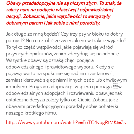
Obawy przedadopcyjne nie są niczym złym. To znak, że
zależy nam na podjęciu właściwej i odpowiedzialnej
decyzji. Zobaczcie, jakie wątpliwości towarzyszyły
dobranym parom i jak sobie z nimi poradziły.
Jak długo ze mną będzie? Czy trzy psy w bloku to dobry
pomysł? No i co zrobić ze zwierzakiem w trakcie wyjazdu?
To tylko część wątpliwości, jakie pojawiają się wśród
przyszłych opiekunów, zanim zdecydują się na adopcję.
Wszystkie obawy są oznaką chęci podjęcia
odpowiedzialnego i prawidłowego wyboru. Kiedy się
pojawią, warto na spokojnie się nad nimi zastanowić,
zamiast kierować się opiniami innych osób lub chwilowym
impulsem. Program adopciaki.pl wspiera i pomaga w
odpowiedzialnych adopcjach i rozwiewaniu obaw, jednak
ostateczna decyzja zależy tylko od Ciebie. Zobacz, jak z
obawami przedadopcyjnymi poradziły sobie bohaterki
naszego krótkiego filmu.
https://www.youtube.com/watch?v=EuTC4vugRtM&t=7s