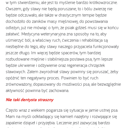
w tym stwierdzeniu, ale jest to myślenie bardzo krótkowzroczne.
Owszem, gdy stawy nie będą poruszane, to i bólu zwierzę nie
będzie odczuwało, ale także w drastycznym tempie będzie
dochodziło do zaników masy mięśniowej, do powstawania
odleżyn, już nie mówiąc o tym, że psiak gdzieś musi się w końcu
załatwić. Medycyna weterynaryjna zna sposoby na to, aby
uśmierzyć ból, a właściwy ruch, ćwiczenia i rehabilitacja są
niezbędne do tego, aby stawy naszego przyjaciela funkcjonowały
jeszcze długo. Im więcej będzie spacerów, tym bardziej
rozbudowane mięśnie i stabilniejsza postawa psa, tym lepsze
będzie ukrwienie i odżywienie oraz regeneracja chrząstek
stawowych. Zatem zwyrodniał stawy powinny się poruszać, żeby
opóźnić ten negatywny proces. Powinien to być ruch
zrównoważony, dopasowany do możliwości psa, ale bezwzględnie
aktywność powinna być zachowana.
Nie taki dentysta straszny
Często wraz z wiekiem pogarsza się sytuacja w jamie ustnej psa.
Mam na myśli odkładający się kamień nazębny i rozwijające się
zapalenie dziąseł i przyzębia. Leczenie jest zazwyczaj bardzo