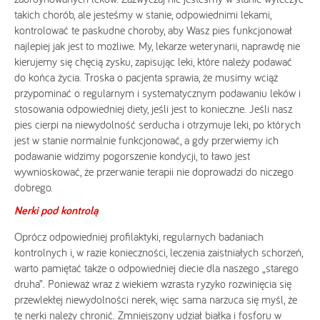
takich chorób, ale jesteśmy w stanie, odpowiednimi lekami,
kontrolować te paskudne choroby, aby Wasz pies funkcjonował
najlepiej jak jest to możliwe. My, lekarze weterynarii, naprawdę nie
kierujemy się chęcią zysku, zapisując leki, które należy podawać
do końca życia. Troska o pacjenta sprawia, że musimy wciąż
przypominać o regularnym i systematycznym podawaniu leków i
stosowania odpowiedniej diety, jeśli jest to konieczne. Jeśli nasz
pies cierpi na niewydolność serducha i otrzymuje leki, po których
jest w stanie normalnie funkcjonować, a gdy przerwiemy ich
podawanie widzimy pogorszenie kondycji, to ławo jest
wywnioskować, że przerwanie terapii nie doprowadzi do niczego
dobrego.
Nerki pod kontrolą
Oprócz odpowiedniej profilaktyki, regularnych badaniach
kontrolnych i, w razie konieczności, leczenia zaistniałych schorzeń,
warto pamiętać także o odpowiedniej diecie dla naszego „starego
druha”. Ponieważ wraz z wiekiem wzrasta ryzyko rozwinięcia się
przewlekłej niewydolności nerek, więc sama narzuca się myśl, że
te nerki należy chronić. Zmniejszony udział białka i fosforu w