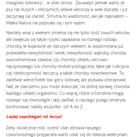
margines tolerancji… w obie strony. Zauważyć jednak warto, że
psy raz dużych i olbrzymich, ledwie wkroczą w wiek dojrzały i już
zaczynają się starzeć. Smutna to wiadomość, ale jak napisałem –
Matka Natura nie popisała się i tym razem.
Niestety wraz z wiekiem zmienia się nie tylko ilość siwych włosów,
ale zwiększa się także ryzyko zapadania na różnego rodzaju
choroby, te kojarzone ze starszym wiekiem, to wspominana już
przewlekła niewydolność nerek, niewydolność wątroby, choroba
zwyrodnieniowa stawów, czy choroby układu sercowo-
naczyniowego lub choroby endokrynologiczne, takie jak cukrzyca
czy niedoczynność tarczycy, a także choroby nowotworowe. To
zaledwie wierzchołek tzw. góry lodowej, ale pozwala zobrazować
fakt, że starszemu psu może dokuczać, na dobrą sprawę, choroba
każdego układu organizmu. Co więcej, różne schorzenia mogą
rozwijać się równolegle i aby zadbać o naszego psiego emeryta
kontrolować należy wszystko od A do Z.
Lepiej zapobiegać niż leczyć
Żeby skutecznie móc ocenić stan zdrowia naszego
czworonożnego przyjaciela warto udać się do lekarza weterynarii.