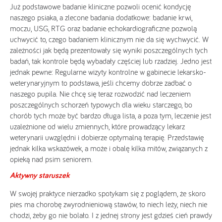
Już podstawowe badanie kliniczne pozwoli ocenić kondycję
naszego psiaka, a zlecone badania dodatkowe: badanie krwi,
moczu, USG, RTG oraz badanie echokardiograficzne pozwolą
uchwycić to, czego badaniem klinicznym nie da się wychwycić. W
zależności jak będą prezentowały się wyniki poszczególnych tych
badań, tak kontrole będą wybadały częściej lub rzadziej. Jedno jest
jednak pewne: Regularne wizyty kontrolne w gabinecie lekarsko-
weterynaryjnym to podstawa, jeśli chcemy dobrze zadbać o
naszego pupila. Nie chcę się teraz rozwodzić nad leczeniem
poszczególnych schorzeń typowych dla wieku starczego, bo
chorób tych może być bardzo długa lista, a poza tym, leczenie jest
uzależnione od wielu zmiennych, które prowadzący lekarz
weterynarii uwzględni i dobierze optymalną terapię. Przedstawię
jednak kilka wskazówek, a może i obalę kilka mitów, związanych z
opieką nad psim seniorem.
Aktywny staruszek
W swojej praktyce nierzadko spotykam się z poglądem, że skoro
pies ma chorobę zwyrodnieniową stawów, to niech leży, niech nie
chodzi, żeby go nie bolało. I z jednej strony jest gdzieś cień prawdy