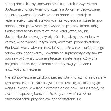
suchej masie karmy zapewnia protekcję nerek, a zwyczajowo
dodawane chondroityna i glukozamina do karmy dedykowanej
seniorom gwarantuje zwiększoną ochronę i sprawniejszą
regenerację chrząstek stawowych. Ze względu na niższe tempo
metabolizmu psów starszych wskazane jest, aby karma, którą
zjadają starsze psy była także mniej kaloryczna, aby nie
dochodziło do nadwagi, czy otyłości. To najczęstsze zmiany w
karmie, w porównaniu z tymi, dedykowanymi psom dojrzałym.
Ponieważ wraz z wiekiem rozwijać się może wiele chorób, dlatego
odpowiedni dobór karmy i ewentualne suplementy diety zawsze
powinny być konsultowane z lekarzem weterynarii, który zna
pacjenta i ma wiedzę na temat chorób grożących psom i
możliwości ich leczenia.
Nie jest powiedziane, że skoro pies jest stary, to już nic nie da się w
tym temacie zrobić. Na szczęście coraz rzadziej, ale taki pogląd
wciąż funkcjonuje wśród niektórych opiekunów. Da się zrobić, i to
czasami naprawdę bardzo dużo, żeby zapewnić naszemu
czworonożnemu przyjacielowi godne starzenie się.