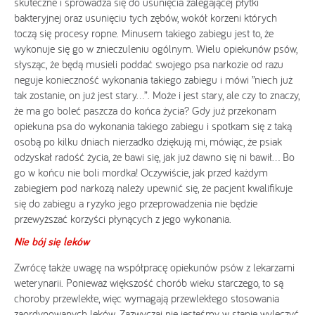
skuteczne i sprowadza się do usunięcia zalegającej płytki
bakteryjnej oraz usunięciu tych zębów, wokół korzeni których
toczą się procesy ropne. Minusem takiego zabiegu jest to, że
wykonuje się go w znieczuleniu ogólnym. Wielu opiekunów psów,
słysząc, że będą musieli poddać swojego psa narkozie od razu
neguje konieczność wykonania takiego zabiegu i mówi ”niech już
tak zostanie, on już jest stary…”. Może i jest stary, ale czy to znaczy,
że ma go boleć paszcza do końca życia? Gdy już przekonam
opiekuna psa do wykonania takiego zabiegu i spotkam się z taką
osobą po kilku dniach nierzadko dziękują mi, mówiąc, że psiak
odzyskał radość życia, że bawi się, jak już dawno się ni bawił… Bo
go w końcu nie boli mordka! Oczywiście, jak przed każdym
zabiegiem pod narkozą należy upewnić się, że pacjent kwalifikuje
się do zabiegu a ryzyko jego przeprowadzenia nie będzie
przewyższać korzyści płynących z jego wykonania.
Nie bój się leków
Zwrócę także uwagę na współpracę opiekunów psów z lekarzami
weterynarii. Ponieważ większość chorób wieku starczego, to są
choroby przewlekłe, więc wymagają przewlekłego stosowania
zaordynowanych leków. Zazwyczaj nie jesteśmy w stanie wyleczyć