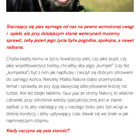
Starzejący się pies wymaga od nas na pewno wzmożonej uwagi
i opieki, ale przy dzisiejszym stanie weterynarii możemy
sprawić, żeby jesień jego życia była pogodna, spokojna, a nawet
radosna.
Chyba każdy, komu w życiu towarzyszy pies, czy jako pupil, czy
jako współtowarzysz hobby, chciałby, aby jego „kumpel” (czy też
„kumpelka”) był z nim jak najdłużej i cieszył się dobrym zdrowiem
do samego końca. Niestety Matka Natura słabo przemyślała
temat i sprawiła, że psy żyją zazwyczaj zdecydowanie krócej, niż
ludzie. Ale też dzięki takiemu
faux pas
ze strony Natury, to właśnie
człowiek, przy odrobinie wiedzy specjalistycznej jest w stanie
zadbać o to, aby starzejący się u naszego boku pies był wciąż w
dobrej kondycji, i żeby upływający czas dawał się we znaki w jak
najmniejszym stopniu.
Kiedy zaczyna się psia starość?