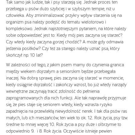
Tak samo jak ludzie, tak i psy starzeją się. Jednak proces ten
przebiega u psów dużo szybciej i w szybszym tempie, niż u
człowieka. Aby zminimalizować przykry wpływ starzenia się na
organizm psa należy podejść do tematu wielotorowo i
kompleksowo. Jednak najistotniejszym pytaniem, na które należy
sobie odpowiedzieć jest to: Kiedy mój pies zaczyna się starzeć?
Czy wtedy kiedy zaczyna gorzej chodzić? A może gdy odmawia
jedzenia posiłków? Czy też za starego należy uznać psa, który
skończył np. 10 lat?
W zależności od tego, z jakim psem mamy do czynienia granica
między wiekiem dojrzałym a seniorskim będzie przebiegała
inaczej. Na dobrą sprawę, pies zaczyna się starzeć w momencie,
kiedy osiągnie dojrzałość i zakończy wzrost, bo już wtedy narządy
wewnętrzne zaczynają tracić zdolność do pełnienia
zaprogramowanych dla nich funkcji. Ale tak naprawdę przyjmuje
się, że pies staje się seniorem wtedy, kiedy wzrasta ryzyko
zapadnięcia na przewlekłą niewydolność nerek. I tak dla psów ras
małych, lub ich mieszańców, ten wiek to ok. 12. Rok życia, psy tzw.
średnie to mniej więcej 10. Rok życia a psy duże i olbrzymie to
odpowiednio 9. i 8. Rok życia. Oczywiście istnieje pewien