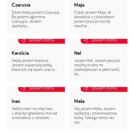
Czarusia
Maja
Dzień dobry, jestem Czarusia.
Cześć, jestem Maja. W
Bo jestem ogromnie
kontakcie z człowiekiem
czarująca. Jestem
jestem jeszcze trochę
spokojna,...
nieufna ...
Szukam domu
Szukam domu
Karolcia
Nel
Hejka, jestem Karolcia.
Jestem Nel. Jestem jeszcze
Jestem wspaniałą kotką,
nieufny, trudno mi
która lubi się bawić oraz lu...
zaakceptować w pełni ludzi,
bo...
Szukam domu
Szukam domu
Inez
Mela
Helloł, mam na imię Inez.
Hej, jestem Mela. Jestem
Lubię być głaskana, chociaż
spokojną i zrównoważoną
w kontakcie z człowiek...
kotką. Takiego domu też
szu...