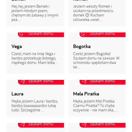
Hej, hej, jestem Beniek i
Jestem wesoły Romek i
jestem młodym psem,
szukam na przedmieściu
chętnym do zabawy z innymi
domek 😊 Kocham
psa...
człowieka, uwiel...
Szukam domu
Szukam domu
Vega
Bogotka
Cześć, mam na imię Vega i
Cześć, jestem Bogotka!
bardzo potrzebuję dobrego,
Szukam domu na zawsze. W
mądrego domu. Mam kilka...
schronisku spędziłam dwa
lat...
Szukam domu
Szukam domu
Laura
Mela Piratka
Hejka, jestem Laura i bardzo,
Hejka, jestem Mel Piratka.
bardzo, baaaaaaardzo lubię
Czemu Piratka? To chyba
ludzi. Szczególnie ...
oczywiste - nie mam oka, ...
Szukam domu
Szukam domu