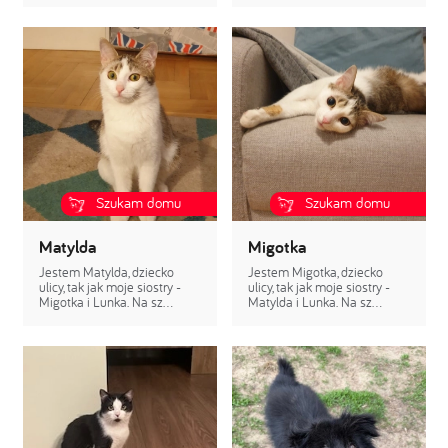
Szukam domu
Szukam domu
Matylda
Migotka
Jestem Matylda, dziecko
Jestem Migotka, dziecko
ulicy, tak jak moje siostry -
ulicy, tak jak moje siostry -
Migotka i Lunka. Na sz...
Matylda i Lunka. Na sz...