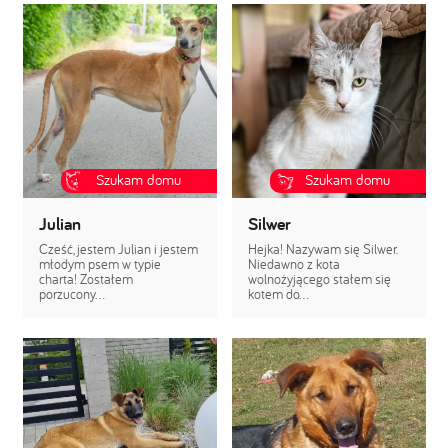
Szukam domu
Szukam domu
Julian
Silwer
Cześć, jestem Julian i jestem
Hejka! Nazywam się Silwer.
młodym psem w typie
Niedawno z kota
charta! Zostałem
wolnożyjącego stałem się
porzucony...
kotem do...