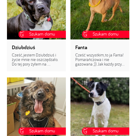
Szukam domu
Szukam domu
Dziubdziuś
Fanta
Cześć, jestem Dziubdziuś i
Cześć wszystkim, to ja Fanta!
życie mnie nie oszczędzało.
Pomarańczowa i nie
Do tej pory żyłem na ...
gazowana ;)) Jak każdy przy...
Szukam domu
Szukam domu