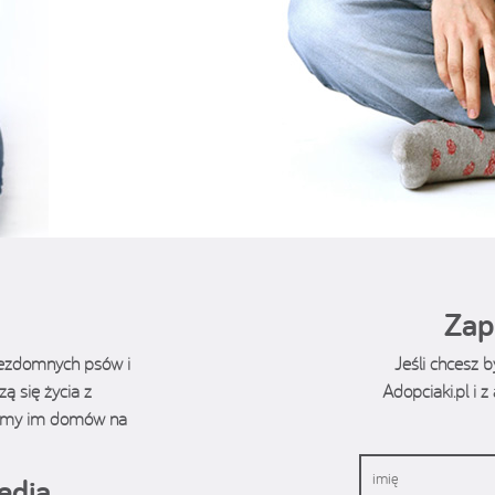
Zap
bezdomnych psów i
Jeśli chcesz 
ą się życia z
Adopciaki.pl i 
ukamy im domów na
edia