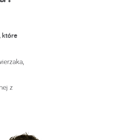
 które
ierzaka,
nej z