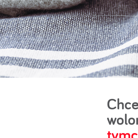
Chce
wolo
tymc