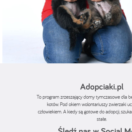
Adopciaki.pl
To program zrzeszający domy tymczasowe dla 
kotów. Pod okiem wolontariuszy zwierzaki ucz
człowiekiem. A kiedy są gotowe do adopcji, sz
stałe.
Śledź nas w Social M