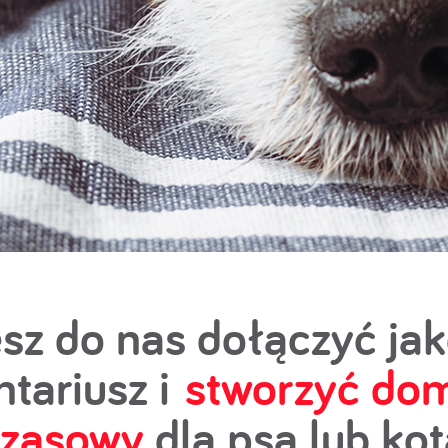
sz do nas dołączyć ja
ntariusz i
stworzyć do
zasowy
dla psa lub ko