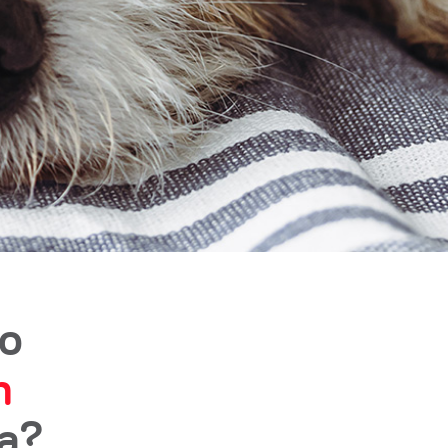
ko
m
ta?